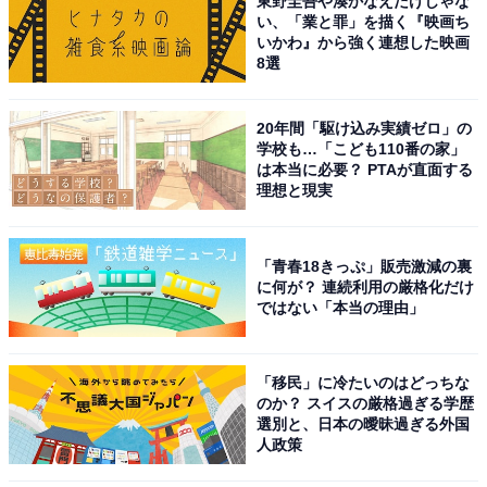
東野圭吾や湊かなえだけじゃな
い、「業と罪」を描く『映画ち
いかわ』から強く連想した映画
8選
20年間「駆け込み実績ゼロ」の
学校も…「こども110番の家」
は本当に必要？ PTAが直面する
理想と現実
「青春18きっぷ」販売激減の裏
に何が？ 連続利用の厳格化だけ
ではない「本当の理由」
「移民」に冷たいのはどっちな
のか？ スイスの厳格過ぎる学歴
選別と、日本の曖昧過ぎる外国
人政策