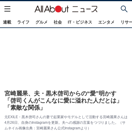
連載
ライフ
グルメ
社会
IT・ビジネス
エンタメ
リサ
宮崎麗果、夫・黒木啓司からの“愛”明かす
「啓司くんがこんなに愛に溢れた人だとは」
「素敵な関係」
元EXILE・黒木啓司さんの妻で起業家やモデルとして活動する宮崎麗果さんは
4月26日、自身のInstagramを更新。夫への感謝の言葉をつづりました。（サ
ムネイル画像出典：宮崎麗果さん公式Instagramより）