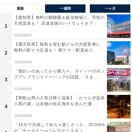
最新
一週間
一ヶ月
【愛知県】無料の動物園＆観光牧場に、市初の
天然温泉も！ 高速道路のハイウェイオア...
1
2026/08/07
【鹿児島県】桜島を望む駅ビルの大観覧車に、
無料の駅ナカ足湯も！ 駅ナカ・駅直結ス...
2
2026/08/08
「面白いのあったから購入〜」ダイソーのポッ
プアップランドリーバッグが話題。“さま...
3
2026/08/03
【和歌山県の人気日帰り温泉】「かつらぎ温泉
八風の湯」は名物の化石海水を含んだ濃...
4
2026/08/08
「15分で完成してめちゃ楽しかった」3COINS
の「モールドールトレカケースキッ...