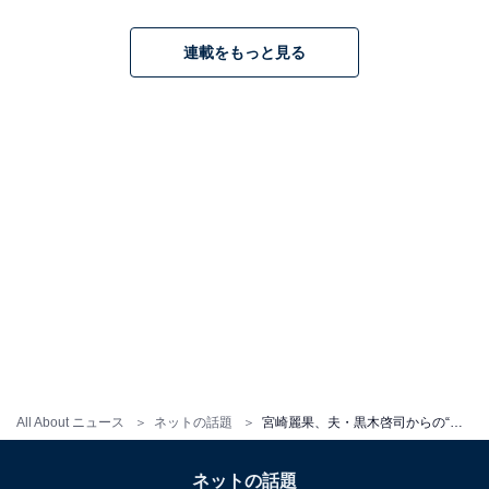
連載をもっと見る
All About ニュース
ネットの話題
宮崎麗果、夫・黒木啓司からの“愛”明かす「啓司くんがこんなに愛に溢れた人だとは」「素敵な関係」
ネットの話題