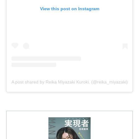
View this post on Instagram
A post shared by Reika Miyazaki Kuroki. (@reika_miyazaki)