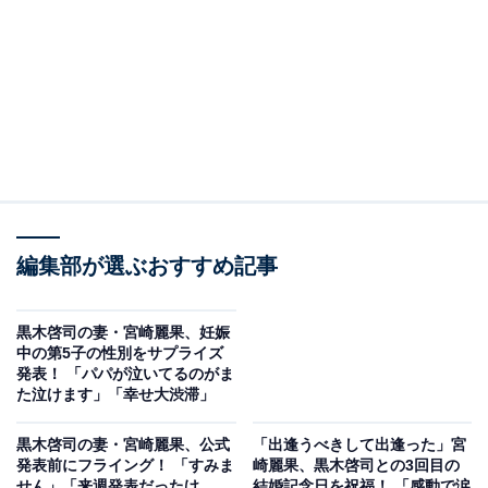
編集部が選ぶおすすめ記事
黒木啓司の妻・宮崎麗果、妊娠
中の第5子の性別をサプライズ
発表！ 「パパが泣いてるのがま
た泣けます」「幸せ大渋滞」
黒木啓司の妻・宮崎麗果、公式
「出逢うべきして出逢った」宮
発表前にフライング！ 「すみま
崎麗果、黒木啓司との3回目の
せん」「来週発表だったけ
結婚記念日を祝福！ 「感動で涙