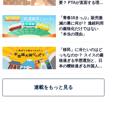
要？ PTAが直面する理想
と現実
「青春18きっぷ」販売激
減の裏に何が？ 連続利用
の厳格化だけではない
「本当の理由」
「移民」に冷たいのはど
っちなのか？ スイスの厳
格過ぎる学歴選別と、日
本の曖昧過ぎる外国人政
策
連載をもっと見る