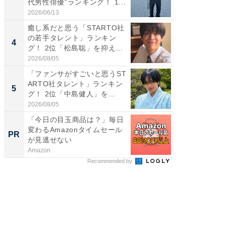
代男性俳優”ランキング！ 1...
キング！
2026/06/13
2026/08/0
癒し系だと思う「STARTO社
「世界で
の若手タレント」ランキン
ARTO
4
4
グ！ 2位「松島聡」を抑え...
グ！ 2
2026/08/05
2026/08/0
「ファンサがすごいと思うST
身長を知
ARTO社タレント」ランキン
性俳優」
5
5
グ！ 2位「中島健人」を...
「鈴木
倒...
2026/08/05
2026/08/0
「今日の目玉商品は？」毎日
アクセ
変わるAmazonタイムセール
「知識
PR
PR
が見逃せない
する視
Amazon
アクセン
Recommended by