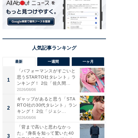
最新
一週間
一ヶ月
「パフォーマンスがすごいと
「癒し系
思うSTARTO社タレント」ラ
タレント
1
1
ンキング！ 2位「佐久間...
「井ノ原
2026/08/06
2026/08/0
ギャップがあると思う「STA
癒し系だ
RTO社の30代タレント」ラン
の若手
2
2
キング！ 2位「ジェシ...
グ！ 2
2026/08/06
2026/08/0
「背まで高いと思わなかっ
ギャップ
た」“身長を知って驚いた40
RTO社
3
3