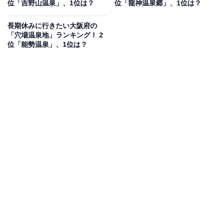
位「吉野山温泉」、1位は？
位「龍神温泉郷」、1位は？
長期休みに行きたい大阪府の
「穴場温泉地」ランキング！ 2
位「能勢温泉」、1位は？
1位：志摩の温泉／54票
1位は「志摩の温泉（磯部わたかの温泉、磯部ひまわり
の湯、賢島温泉、奥志摩温泉、浜島温泉郷、ともやま温
泉）」でした。志摩の温泉は、海に近いリゾート地とし
ても人気が高いエリアです。周囲に観光スポットも多