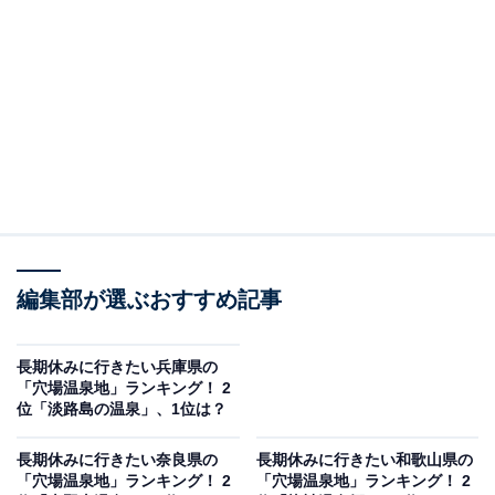
2位は「鳥羽温泉郷（安楽島温泉、答志島温泉、鳥羽小
浜温泉、石鏡温泉、本浦温泉、神代温泉）」でした。鳥
羽温泉郷は、海に近い絶景の温泉地でありながら、混雑
が少なく、落ち着いて過ごせる穴場スポットとして支持
されました。観光の拠点としても便利な立地にあり、温
泉と観光の両方を楽しめる点が高く評価されています。
回答者からは「温泉と海の絶景を同時に楽しむことがで
編集部が選ぶおすすめ記事
きる場所」（30代女性／秋田県）、「周辺に夫婦岩や鳥
羽水族館もあり、観光も併せてできるため」（40代男性
／大阪府）、「鳥羽の温泉は透明だけどトロッとしてい
長期休みに行きたい兵庫県の
「穴場温泉地」ランキング！ 2
て肌にいい印象」（30代女性／新潟県）などのコメント
位「淡路島の温泉」、1位は？
が寄せられていました。
長期休みに行きたい奈良県の
長期休みに行きたい和歌山県の
「穴場温泉地」ランキング！ 2
「穴場温泉地」ランキング！ 2