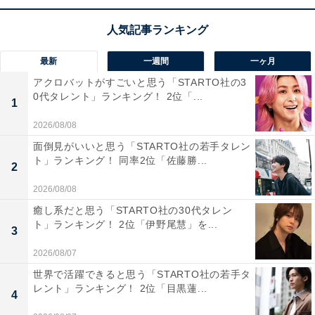
く、比較的落ち着いた雰囲気で過ごせることから、長期
休暇にリラックスしたい層から支持を集めています。
最新
一週間
一ヶ月
回答者からは「温泉だけではなく、海の景色も楽しみな
アクロバットがすごいと思う「STARTO社の3
がらのんびりできそうだから」（40代女性／青森県）、
0代タレント」ランキング！ 2位「...
1
「志摩半島の美しい海景色を眺めながらゆっくりと温泉
2026/08/08
に浸かることができるから」（40代男性／静岡県）、
面倒見がいいと思う「STARTO社の若手タレン
「落ち着けていい」（50代女性／大阪府）などのコメン
ト」ランキング！ 同率2位「佐藤勝...
2
トが寄せられていました。
2026/08/08
癒し系だと思う「STARTO社の30代タレン
※回答コメントは原文ママです
ト」ランキング！ 2位「伊野尾慧」を...
3
2026/08/07
5位までの全ランキング結果を見
次ページ
世界で活躍できると思う「STARTO社の若手タ
る
レント」ランキング！ 2位「目黒蓮...
4