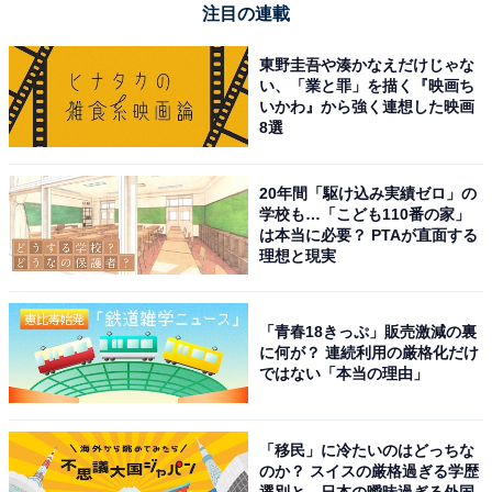
注目の連載
東野圭吾や湊かなえだけじゃな
い、「業と罪」を描く『映画ち
いかわ』から強く連想した映画
8選
1
2
20年間「駆け込み実績ゼロ」の
学校も…「こども110番の家」
は本当に必要？ PTAが直面する
理想と現実
「青春18きっぷ」販売激減の裏
に何が？ 連続利用の厳格化だけ
ではない「本当の理由」
「移民」に冷たいのはどっちな
のか？ スイスの厳格過ぎる学歴
選別と、日本の曖昧過ぎる外国