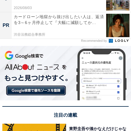
2026/08/03
カードローン地獄から抜け出したい人は、返済
を3～6ヶ月停止して『大幅に減額してか...
PR
渋谷法務総合事務所
Recommended by
注目の連載
東野圭吾や湊かなえだけじゃな