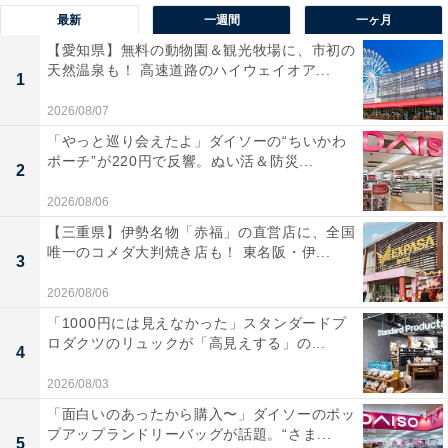
最新
一週間
一ヶ月
【愛知県】無料の動物園＆観光牧場に、市初の
天然温泉も！ 高速道路のハイウェイオア...
1
2026/08/07
「やっと巡り会えたよ」ダイソーの“ちいかわ
ポーチ”が220円で反響。ぬい活＆防災...
2
2026/08/06
【三重県】伊勢名物「赤福」の直営店に、全国
唯一のコメダ大判焼き店も！ 東名阪・伊...
3
2026/08/06
「1000円には見えなかった」スタンダードプ
ロダクツのリュックが「高見えする」の...
4
2026/08/03
「面白いのあったから購入〜」ダイソーのポッ
プアップランドリーバッグが話題。“さま...
5