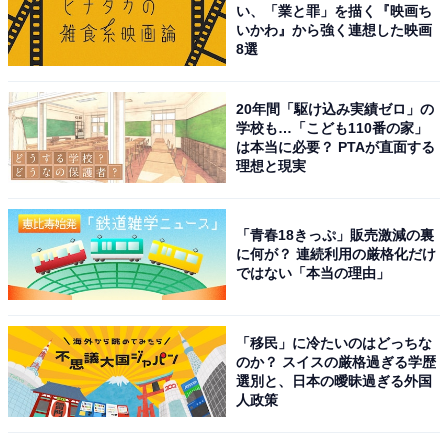
い、「業と罪」を描く『映画ち
いかわ』から強く連想した映画
8選
20年間「駆け込み実績ゼロ」の
学校も…「こども110番の家」
は本当に必要？ PTAが直面する
理想と現実
「青春18きっぷ」販売激減の裏
に何が？ 連続利用の厳格化だけ
ではない「本当の理由」
「移民」に冷たいのはどっちな
のか？ スイスの厳格過ぎる学歴
選別と、日本の曖昧過ぎる外国
人政策