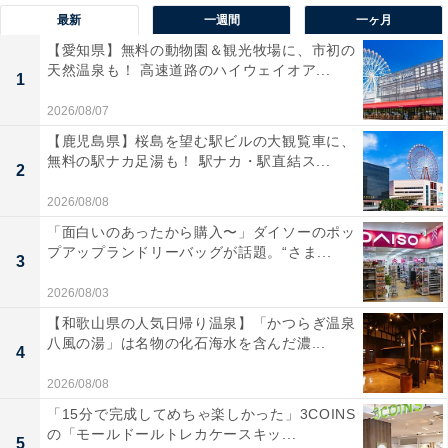
最新
一週間
一ヶ月
【愛知県】無料の動物園＆観光牧場に、市初の
天然温泉も！ 高速道路のハイウェイオア...
1
2026/08/07
【鹿児島県】桜島を望む駅ビルの大観覧車に、
無料の駅ナカ足湯も！ 駅ナカ・駅直結ス...
2
2026/08/08
「面白いのあったから購入〜」ダイソーのポッ
プアップランドリーバッグが話題。“さま...
3
2026/08/03
【和歌山県の人気日帰り温泉】「かつらぎ温泉
八風の湯」は名物の化石海水を含んだ濃...
4
2026/08/08
「15分で完成してめちゃ楽しかった」3COINS
の「モールドールトレカケースキッ...
5