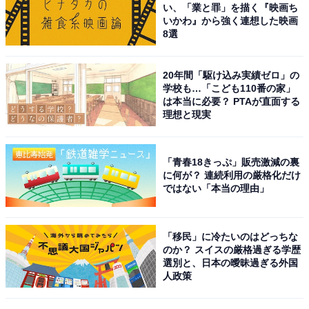
い、「業と罪」を描く『映画ち
いかわ』から強く連想した映画
8選
20年間「駆け込み実績ゼロ」の
学校も…「こども110番の家」
は本当に必要？ PTAが直面する
理想と現実
「青春18きっぷ」販売激減の裏
に何が？ 連続利用の厳格化だけ
ではない「本当の理由」
「移民」に冷たいのはどっちな
のか？ スイスの厳格過ぎる学歴
選別と、日本の曖昧過ぎる外国
人政策