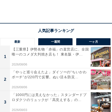
最新
一週間
一ヶ月
【三重県】伊勢名物「赤福」の直営店に、全国
唯一のコメダ大判焼き店も！ 東名阪・伊...
1
2026/08/06
「やっと巡り会えたよ」ダイソーの“ちいかわ
ポーチ”が220円で反響。ぬい活＆防災...
2
2026/08/06
「1000円には見えなかった」スタンダードプ
ロダクツのリュックが「高見えする」の...
3
2026/08/03