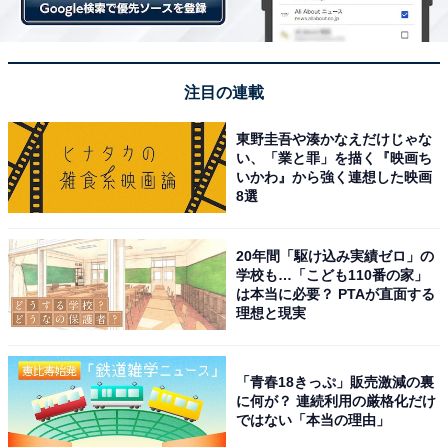
注目の連載
東野圭吾や湊かなえだけじゃな
い、「業と罪」を描く『映画ち
いかわ』から強く連想した映画
8選
20年間「駆け込み実績ゼロ」の
学校も…「こども110番の家」
は本当に必要？ PTAが直面する
理想と現実
「青春18きっぷ」販売激減の裏
に何が？ 連続利用の厳格化だけ
ではない「本当の理由」