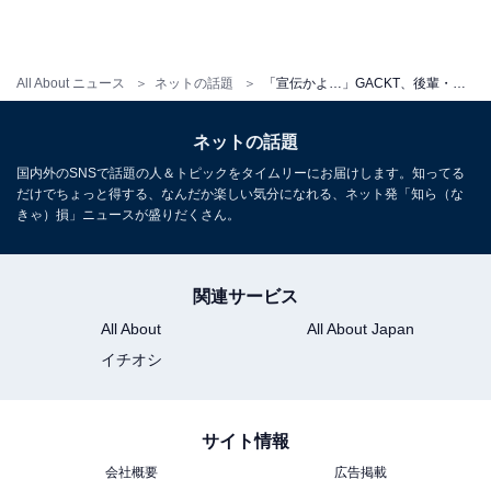
All About ニュース
ネットの話題
「宣伝かよ…」GACKT、後輩・DAIGOからのまさかの連絡に神対応！ 北川景子もXで反応「申し訳ありません」
ネットの話題
国内外のSNSで話題の人＆トピックをタイムリーにお届けします。知ってる
だけでちょっと得する、なんだか楽しい気分になれる、ネット発「知ら（な
きゃ）損」ニュースが盛りだくさん。
関連サービス
All About
All About Japan
イチオシ
サイト情報
会社概要
広告掲載