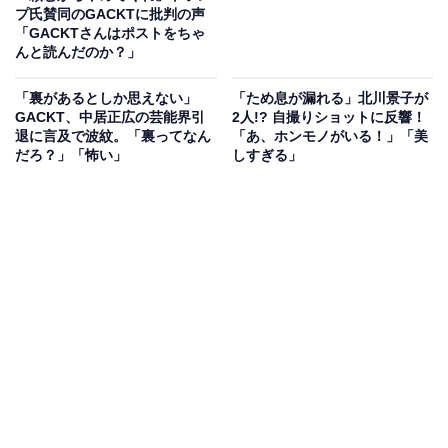
プ氏賛同のGACKTに批判の声
「GACKTさんはポストをちゃ
んと読んだのか？」
「裏があるとしか思えない」
「ため息が漏れる」北川景子が
GACKT、中居正広の芸能界引
2人!? 自撮りショットに反響！
退に言及で波紋。「裏ってなん
「あ、ホンモノがいる！」「美
だろ？」「怖い」
しすぎる」