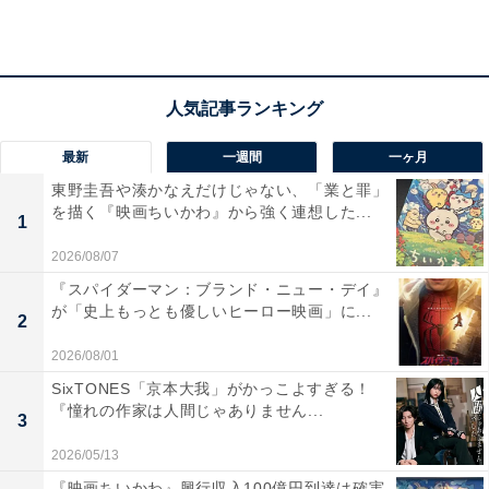
✏️
pic.twitter.com/ZHDl6d4BZS
— ちいかわ💫アニメ火金 (@ngnchiikawa)
最新
一週間
一ヶ月
April 20, 2025
東野圭吾や湊かなえだけじゃない、「業と罪」
を描く『映画ちいかわ』から強く連想した...
1
2026/08/07
『スパイダーマン：ブランド・ニュー・デイ』
が「史上もっとも優しいヒーロー映画」に...
2
2026/08/01
SixTONES「京本大我」がかっこよすぎる！
『憧れの作家は人間じゃありません...
3
2026/05/13
『映画ちいかわ』興行収入100億円到達は確実