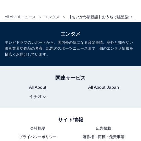
All About ニュース
エンタメ
【ちいかわ最新話】おうちで猛勉強中のちいかわが「えらすぎる」!? ハチワレ＆うさぎの忠告とは……？
エンタメ
テレビドラマのレポートから、国内外の気になる音楽事情、意外と知らない
映画業界や作品の考察、話題のスポーツニュースまで、旬のエンタメ情報を
幅広くお届けしています。
関連サービス
All About
All About Japan
イチオシ
サイト情報
会社概要
広告掲載
プライバシーポリシー
著作権・商標・免責事項