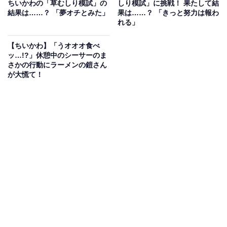
ちいかわの「草むしり模試」の
しり模試」に挑戦！ 果たして結
結果は……？ 「夢オチとみた」
果は……？ 「きっと努力は報わ
れる」
【ちいかわ】「うオオオ食べ
ッ…!?」休憩中のシーサーのま
さかの行動にラーメンの鎧さん
が大慌て！
「草むしり模試」でまさかのミスが発覚……!?
15日に公開されたエピソードでは、「草むしり模試」の
結果をうさぎが採点し直す様子が描かれています。ズレ
ていた解答欄を修正して採点した結果を聞いたちいかわ
のかわいらしい反応とは……？ 気になった人はぜひチェ
ックしてください！