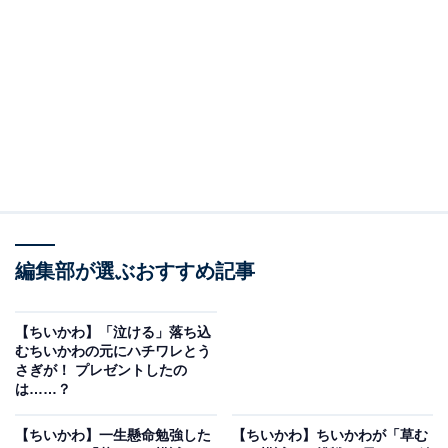
勉強がひと段落して、床にゴロンと寝転んだちいかわ。
またしてもミサンガが目に入ると、今度はハチワレとう
さぎからの「見直し…ね!!」「ハァ!?ハァ!?」という忠告
を思い出しました。おっちょこちょいなちいかわですが
友達の言葉を思い出し、慌てて見直しをするのでした。
コメント欄では「ちいちゃん、ミサンガのおかげで見直
しの習慣が身についたのかな？」「長いえんぴつを買っ
編集部が選ぶおすすめ記事
て試験に挑んでね！応援しているよ！」「こんなに頑張
ってるし今回こそ合格してほしい」「えらすぎる」「に
してもミサンガ付けてる腕可愛いすぎんか」などの声が
【ちいかわ】「泣ける」落ち込
むちいかわの元にハチワレとう
寄せられています。
さぎが！ プレゼントしたの
は……？
【ちいかわ】一生懸命勉強した
【ちいかわ】ちいかわが「草む