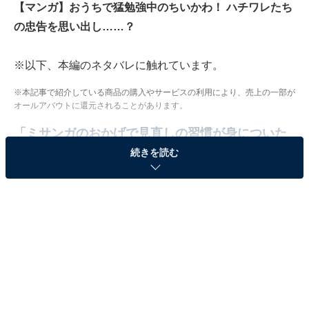
【マンガ】おうちで猛勉強中のちいかわ！ ハチワレたち
の忠告を思い出し……？
※以下、本編のネタバレに触れています。
※本記事で紹介している商品の購入やサービスの利用により、売上の一部が
オールアバウトに還元されることがあります。
「ミサンガのおかげで見直しの習慣が身についた
のかな？」
続きを読む
おうちで黙々と勉強中のちいかわ。「ン～…ト…」と考
え込んでいると、ハチワレとうさぎからもらったミサン
ガが目に入りました。
「できるよッ合格ッ」「フゥン」と応援してくれる2人
のことを思い出し、ミサンガを着けた手を挙げて「エー
ヘヘッ」と屈託のない笑顔を見せています。