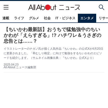
連載
ライフ
グルメ
社会
IT・ビジネス
エンタメ
リサ
【ちいかわ最新話】おうちで猛勉強中のちい
かわが「えらすぎる」!? ハチワレ＆うさぎの
忠告とは……？
イラストレーターのナガノ氏が描く人気作品『ちいかわ』の公式Xが4月20日
に更新されました。「草むしり検定」に向けて勉強をするちいかわのエピソ
ードを紹介します。（サムネイル画像出典：『ちいかわ』公式Xより）
2025.04.23
All About ニュース編集部