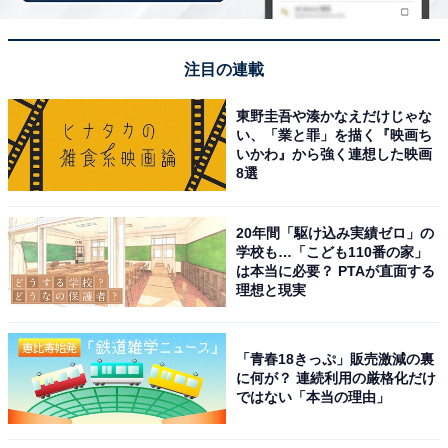
注目の連載
東野圭吾や湊かなえだけじゃな
こちらもおすすめ
い、「業と罪」を描く『映画ち
いかわ』から強く連想した映画
【ちいかわ】ハチワレたちに泣きながら模試の
8選
結果を打ち明けたちいかわ。まさかの反応に思
わず……？
20年間「駆け込み実績ゼロ」の
学校も…「こども110番の家」
は本当に必要？ PTAが直面する
理想と現実
「青春18きっぷ」販売激減の裏
に何が？ 連続利用の厳格化だけ
1
2
ではない「本当の理由」