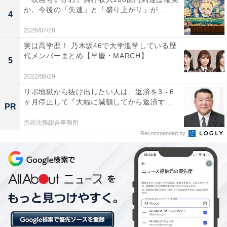
か。今後の「失速」と「盛り上がり」が...
ちいかわ なんか小さくてかわいいやつ（１） (モーニン
4
グコミックス)
2026/07/28
Amazonで見る
実は高学歴！ 乃木坂46で大学進学している歴
代メンバーまとめ【早慶・MARCH】
5
2022/08/29
うさぎが「草むしり模試」を採点
次ページ
リボ地獄から抜け出したい人は、返済を3～6
し直すエピソードも見る！
ヶ月停止して『大幅に減額してから返済す...
PR
渋谷法務総合事務所
Recommended by