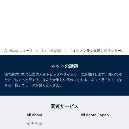
All About ニュース
ネットの話題
「イケメン美女夫婦」元サッカー日本代表、モデル美人妻の誕生日を祝福！ 「素敵な夫婦ですね」
ネットの話題
国内外のSNSで話題の人＆トピックをタイムリーにお届けします。知ってる
だけでちょっと得する、なんだか楽しい気分になれる、ネット発「知ら（な
きゃ）損」ニュースが盛りだくさん。
関連サービス
All About
All About Japan
イチオシ