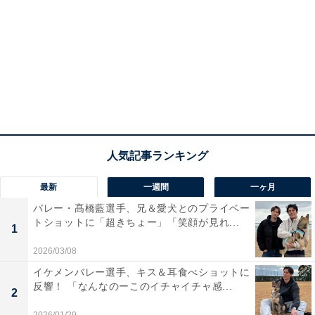
最新
一週間
一ヶ月
バレー・髙橋藍選手、兄＆愛犬とのプライベー
トショットに「超きちょー」「笑顔が見れ...
1
2026/03/08
イケメンバレー選手、キス＆耳食べショットに
反響！ 「なんなのーこのイチャイチャ感...
2