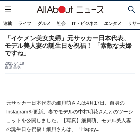
連載
ライフ
グルメ
社会
IT・ビジネス
エンタメ
リサ
「イケメン美女夫婦」元サッカー日本代表、
モデル美人妻の誕生日を祝福！ 「素敵な夫婦
ですね」
2025.04.18
古原 美咲
元サッカー日本代表の細貝萌さんは4月17日、自身の
Instagramを更新。妻でモデルの中村明花さんとのツーシ
ョットを公開しました。【写真】細貝萌、モデル美人妻
の誕生日を祝福！細貝さんは、「Happy...