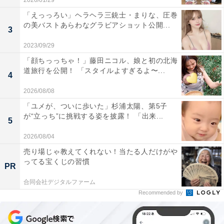
2026/01/29
「えっっろい」ヘラヘラ三銃士・まりな、圧巻
の美バストあらわなグラビアショット公開...
3
2023/09/29
「顔ちっっちゃ！」藤田ニコル、娘と初の北海
道旅行を公開！ 「スタイルよすぎるよ〜...
4
2026/08/08
「ユメが、ついに歩いた」杉浦太陽、第5子
が“立っち”に挑戦する姿を披露！ 「出来...
5
2026/08/04
売り場じゃ教えてくれない！当たる人だけがや
ってる宝くじの習慣
PR
合同会社デジタルファーム
Recommended by