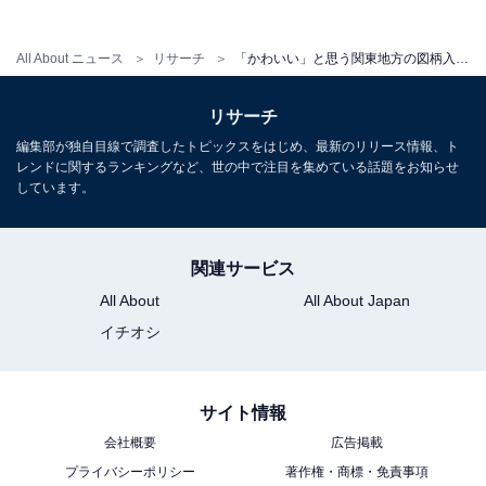
All About ニュース
リサーチ
「かわいい」と思う関東地方の図柄入りナンバープレートランキング！ 2位「群馬（ぐんまちゃんワールド）」、1位は？
リサーチ
編集部が独自目線で調査したトピックスをはじめ、最新のリリース情報、ト
レンドに関するランキングなど、世の中で注目を集めている話題をお知らせ
しています。
関連サービス
All About
All About Japan
イチオシ
サイト情報
会社概要
広告掲載
プライバシーポリシー
著作権・商標・免責事項