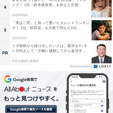
す。見かけるだけで癒される、実写風のリアルなタッチ
ング！ 2位「鈴木保奈美」を抑えた圧倒...
4
がユニークなど、多くの人が「フルーツ＝かわいい」と
2026/08/04
いう直感的な親しみを抱いたようです。
「実は二世」と知って驚いたタレントランキン
グ！ 2位「杉咲花」を大差で抑えた1位...
5
回答者からは「いちごのデザインが実写に近く、メルヘ
2025/11/07
ンな印象を受ける」（30代女性／埼玉県）、「いちごが
リボ地獄から抜け出したい人は、返済を3～6
可愛らしさを強く表していると感じる」（50代男性／静
ヶ月停止して『大幅に減額してから返済す...
岡県）、「小さな女の子や可愛いもの好きな若い女性に
PR
人気が出そうだから」（40代女性／東京都）などのコメ
渋谷法務総合事務所
Recommended by
ントが寄せられていました。
※回答コメントは原文ママです
次ページ
7位までのランキング結果を見る