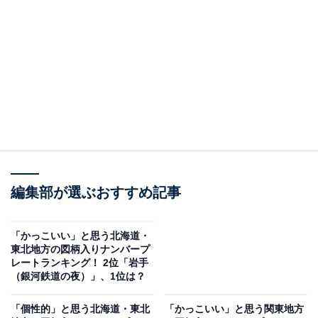
群馬（ぐんまちゃんワールド）
2位は「群馬（ぐんまちゃんワールド）」でした。県の
マスコットキャラクター「ぐんまちゃん」が描かれてお
り、多くの回答者から「癒される」「愛嬌（あいきょ
う）がある」「キャラクターものはかわいい」といった
評価が寄せられました。ぐんまちゃんの親しみやすい表
情や、プレート全体の色合い・配置が目を引き、幅広い
編集部が選ぶおすすめ記事
世代に好印象を与えているようです。
「かっこいい」と思う北海道・
回答者からは「ぐんまちゃんが可愛らしい」（50代男性
東北地方の図柄入りナンバープ
レートランキング！ 2位「岩手
／徳島県）、「群馬のマスコットキャラクター『ぐんま
（銀河鉄道の夜）」、1位は？
ちゃん』がとてもキュートに描かれているから」（40代
男性／静岡県）、「ゆるキャラのぐんまちゃんを起用し
「個性的」と思う北海道・東北
「かっこいい」と思う関東地方