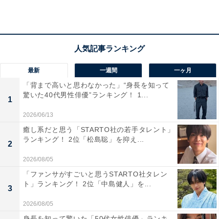
最新
一週間
一ヶ月
「背まで高いと思わなかった」“身長を知って
驚いた40代男性俳優”ランキング！ 1...
1
2026/06/13
癒し系だと思う「STARTO社の若手タレント」
ランキング！ 2位「松島聡」を抑え...
2
2026/08/05
宇都宮（とちぎのいちご）
「ファンサがすごいと思うSTARTO社タレン
ト」ランキング！ 2位「中島健人」を...
1位は「宇都宮（とちぎのいちご）」でした。赤いいち
3
ごが大きく描かれたデザインは一目で地域性が伝わり、
2026/08/05
かわいらしさと分かりやすさが両立していると好評で
身長を知って驚いた「50代女性俳優」ランキ