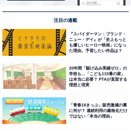
注目の連載
『スパイダーマン：ブランド・
ニュー・デイ』が「史上もっと
も優しいヒーロー映画」になっ
た理由。予習したい作品は？
20年間「駆け込み実績ゼロ」の
学校も…「こども110番の家」
は本当に必要？ PTAが直面する
理想と現実
こちらもおすすめ
「青春18きっぷ」販売激減の裏
「かわいい」と思う北海道・東北地方の図柄入
に何が？ 連続利用の厳格化だけ
りナンバープレートランキング！ 2位「山形
ではない「本当の理由」
（さくらんぼの里 山形）」、1位は？