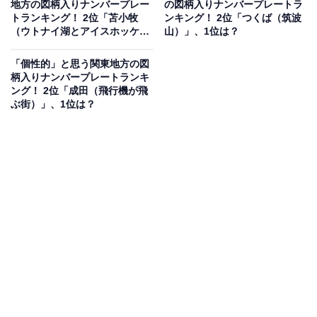
地方の図柄入りナンバープレー
の図柄入りナンバープレートラ
ているのが良い、可愛い」（20代女性／東京都）などの
トランキング！ 2位「苫小牧
ンキング！ 2位「つくば（筑波
コメントが寄せられていました。
（ウトナイ湖とアイスホッケー
山）」、1位は？
の街）」、1位は？
「個性的」と思う関東地方の図
柄入りナンバープレートランキ
ング！ 2位「成田（飛行機が飛
ぶ街）」、1位は？
1位：宇都宮（とちぎのいちご）／63票