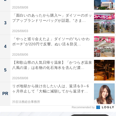
2026/08/08
「面白いのあったから購入〜」ダイソーのポッ
プアップランドリーバッグが話題。“さま...
3
2026/08/03
「やっと巡り会えたよ」ダイソーの“ちいかわ
ポーチ”が220円で反響。ぬい活＆防災...
4
2026/08/06
【和歌山県の人気日帰り温泉】「かつらぎ温泉
八風の湯」は名物の化石海水を含んだ濃...
5
2026/08/08
リボ地獄から抜け出したい人は、返済を3～6
ヶ月停止して『大幅に減額してから返済す...
PR
渋谷法務総合事務所
Recommended by