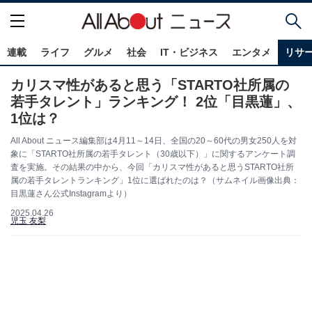
連載
ライフ
グルメ
社会
IT・ビジネス
エンタメ
リサ
カリスマ性があると思う「STARTO社所属の
若手タレント」ランキング！ 2位「目黒蓮」、
1位は？
All About ニュース編集部は4月11～14日、全国の20～60代の男女250人を対
象に「STARTO社所属の若手タレント（30歳以下）」に関するアンケート調
査を実施。その結果の中から、今回「カリスマ性があると思うSTARTO社所
属の若手タレントランキング」1位に選ばれたのは？（サムネイル画像出典：
目黒蓮さん公式Instagramより）
2025.04.26
児玉 友梨