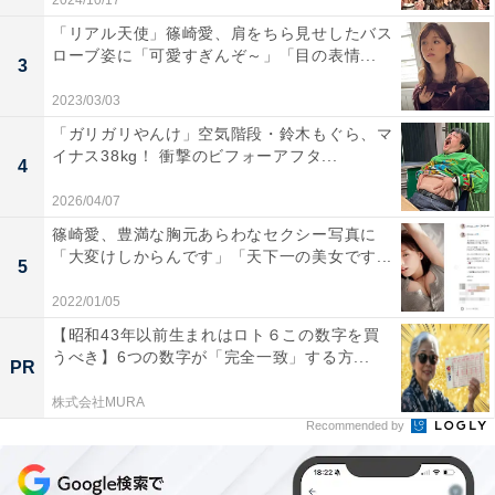
2024/10/17
「リアル天使」篠崎愛、肩をちら見せしたバス
ローブ姿に「可愛すぎんぞ～」「目の表情...
3
2023/03/03
「ガリガリやんけ」空気階段・鈴木もぐら、マ
イナス38kg！ 衝撃のビフォーアフタ...
4
2026/04/07
篠崎愛、豊満な胸元あらわなセクシー写真に
「大変けしからんです」「天下一の美女です...
5
2022/01/05
【昭和43年以前生まれはロト６この数字を買
うべき】6つの数字が「完全一致」する方...
PR
株式会社MURA
Recommended by