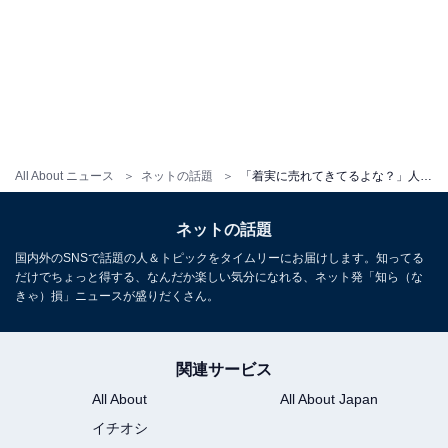
All About ニュース
ネットの話題
「着実に売れてきてるよな？」人気芸人、広くなった新居を公開！ 「でっかいおもちゃ箱みたいで最高」
ネットの話題
国内外のSNSで話題の人＆トピックをタイムリーにお届けします。知ってる
だけでちょっと得する、なんだか楽しい気分になれる、ネット発「知ら（な
きゃ）損」ニュースが盛りだくさん。
関連サービス
All About
All About Japan
イチオシ