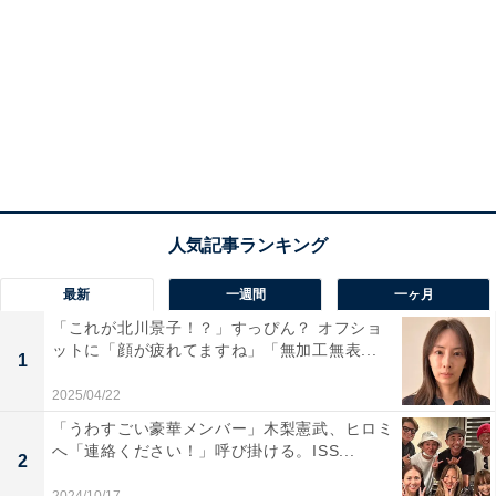
最新
一週間
一ヶ月
「これが北川景子！？」すっぴん？ オフショ
ットに「顔が疲れてますね」「無加工無表...
1
2025/04/22
「うわすごい豪華メンバー」木梨憲武、ヒロミ
へ「連絡ください！」呼び掛ける。ISS...
2