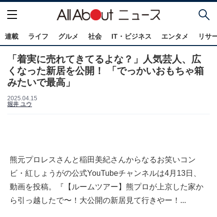
連載
ライフ
グルメ
社会
IT・ビジネス
エンタメ
リサ
「着実に売れてきてるよな？」人気芸人、広
くなった新居を公開！ 「でっかいおもちゃ箱
みたいで最高」
2025.04.15
堀井 ユウ
熊元プロレスさんと稲田美紀さんからなるお笑いコン
ビ・紅しょうがの公式YouTubeチャンネルは4月13日、
動画を投稿。『【ルームツアー】熊プロが上京した家か
ら引っ越したで〜！大公開の新居見て行きやー！...