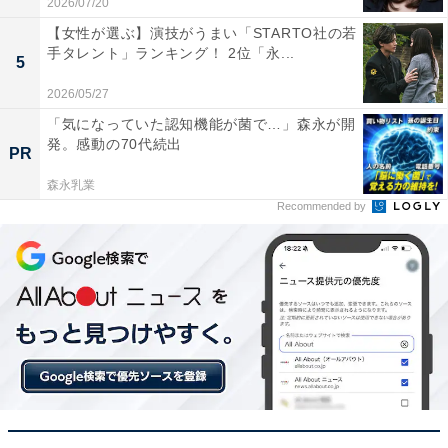
次ページ
10位までのランキング結果を見る
2026/07/20
【女性が選ぶ】演技がうまい「STARTO社の若
手タレント」ランキング！ 2位「永...
5
2026/05/27
「気になっていた認知機能が菌で…」森永が開
発。感動の70代続出
PR
森永乳業
Recommended by
こちらもおすすめ
「子育てしやすい」と思う千葉県の市区町村ラ
ンキング！ 2位「船橋市」、1位は？