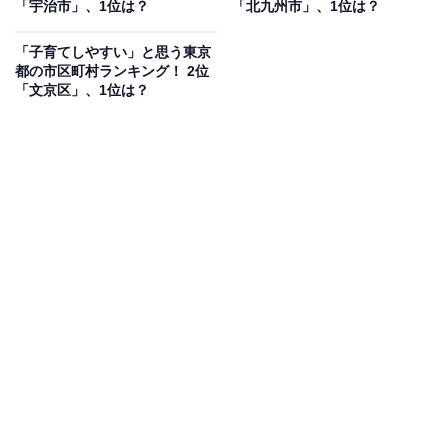
「宇治市」、1位は？
「北九州市」、1位は？
「子育てしやすい」と思う東京
都の市区町村ランキング！ 2位
「文京区」、1位は？
1位：さいたま市／57票
1位は「さいたま市」でした。教育・福祉施設の充実
や、都心へのアクセスの良さが評価され、多くの支持を
集めました。駅前の発展と自然環境のバランス、さらに