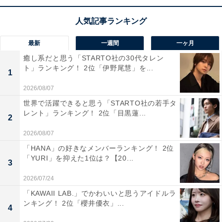
医療や育児支援などの行政サービスも整っており、子育
て世帯が安心して暮らせる都市として高く評価されてい
ます。
最新
一週間
一ヶ月
癒し系だと思う「STARTO社の30代タレン
回答者からは「教育機関や商業施設が充実していて、利
ト」ランキング！ 2位「伊野尾慧」を...
1
便性が高く、子供の勉学にも効果的だと思う」（30代男
2026/08/07
性／兵庫県）、「子育てをサポートしてくれる施設が多
世界で活躍できると思う「STARTO社の若手タ
く子育て支援も充実しているので」（50代女性／埼玉
レント」ランキング！ 2位「目黒蓮...
2
県）、「東京へのアクセスもしやすいイメージがあり、
住みやすそうなので、子育てにも良さそうなイメージが
2026/08/07
あります」（50代女性／長野県）などのコメントが寄せ
「HANA」の好きなメンバーランキング！ 2位
「YURI」を抑えた1位は？【20...
られていました。
3
2026/07/24
※回答コメントは原文ママです
「KAWAII LAB.」でかわいいと思うアイドルラ
ンキング！ 2位「櫻井優衣」...
4