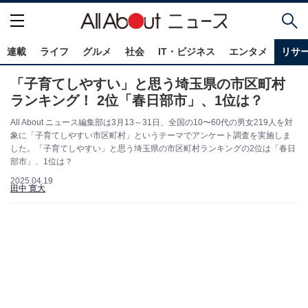
連載
ライフ
グルメ
社会
IT・ビジネス
エンタメ
リサ
「子育てしやすい」と思う埼玉県の市区町村
ランキング！ 2位「春日部市」、1位は？
All About ニュース編集部は3月13～31日、全国の10〜60代の男女219人を対
象に「子育てしやすい市区町村」というテーマでアンケート調査を実施しま
した。「子育てしやすい」と思う埼玉県の市区町村ランキングの2位は「春日
部市」、1位は？
2025.04.19
田中 寛大