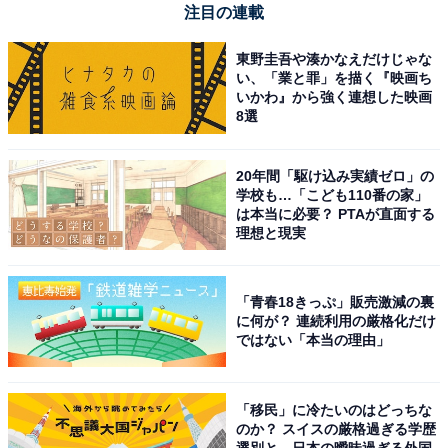
注目の連載
東野圭吾や湊かなえだけじゃな
い、「業と罪」を描く『映画ち
いかわ』から強く連想した映画
8選
20年間「駆け込み実績ゼロ」の
1
2
学校も…「こども110番の家」
は本当に必要？ PTAが直面する
理想と現実
「青春18きっぷ」販売激減の裏
に何が？ 連続利用の厳格化だけ
ではない「本当の理由」
「移民」に冷たいのはどっちな
のか？ スイスの厳格過ぎる学歴
選別と、日本の曖昧過ぎる外国