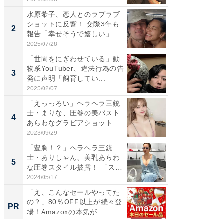
水原希子、恋人とのラブラブ
「え、
ショットに反響！ 交際3年も
芸人、2
2
2
報告「幸せそうで嬉しい」
エットに
「...
2025/07/28
2026/08/0
「世間をにぎわせている」動
「脚が
物系YouTuber、違法行為の告
横川尚
3
3
発に声明「飼育してい...
ムキな姿
刃...
2025/02/07
2026/08/0
「えっっろい」ヘラヘラ三銃
「脳がバ
士・まりな、圧巻の美バスト
装姿が話
4
4
あらわなグラビアショット公
のお父さ
開...
2023/09/29
2026/08/0
「豊胸！？」ヘラヘラ三銃
「急に
士・ありしゃん、美乳あらわ
る」広
5
5
な圧巻スタイル披露！ 「スタ
ョット
イ...
た」の..
2024/05/17
2026/08/0
「え、こんなセールやってた
シェア別荘
の？」80％OFF以上が続々登
wners
PR
PR
場！Amazonの本気が...