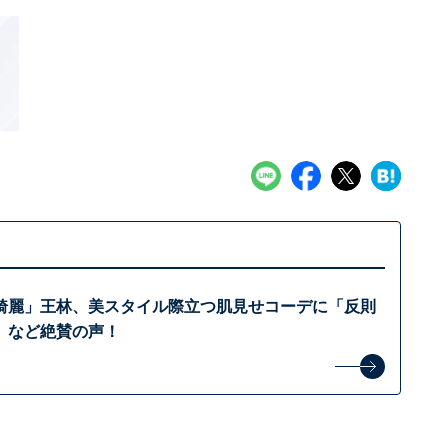
綺麗」王林、美スタイル際立つ肌見せコーデに「反則
」など絶賛の声！