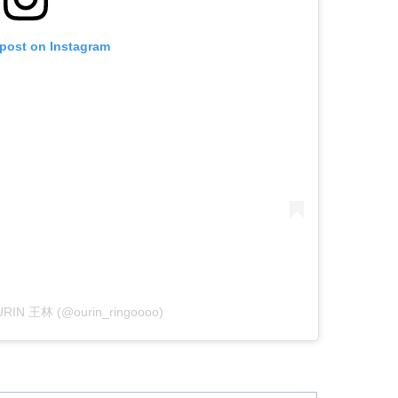
 post on Instagram
OURIN 王林 (@ourin_ringoooo)