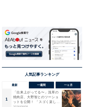
最新
一週間
一ヶ月
「出来上がってる〜」浅草の
「さす
焼肉店、大野智とのツーショ
は」高
1
1
ットを公開！ 「スゴく楽し
災地を
そ...
「カ...
2026/08/08
2026/08/0