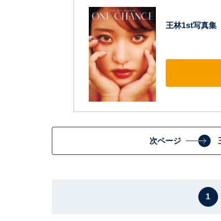
王林1st写真集 『
次ページ
1