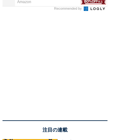
Amazon
COCO VIL
Recommended by
注目の連載