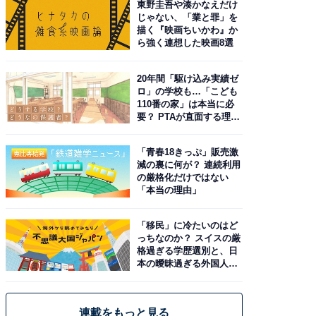
東野圭吾や湊かなえだけ
じゃない、「業と罪」を
描く『映画ちいかわ』か
ら強く連想した映画8選
20年間「駆け込み実績ゼ
ロ」の学校も…「こども
110番の家」は本当に必
要？ PTAが直面する理想
と現実
「青春18きっぷ」販売激
減の裏に何が？ 連続利用
の厳格化だけではない
「本当の理由」
「移民」に冷たいのはど
っちなのか？ スイスの厳
格過ぎる学歴選別と、日
本の曖昧過ぎる外国人政
策
連載をもっと見る