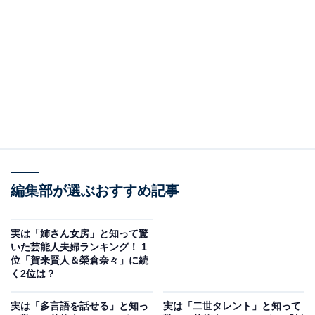
モデルとして活動した後に、1996年放送のドラマ『元気
をあげる～救命救急医物語』（NHK総合）で主演を務め
て俳優デビュー。さまざまな作品に出演し、名バイプレ
ーヤーとして支持されています。
私生活では東山紀之さんと結婚し、2人の子どもを育て
るママタレントとしても人気です。ベテラン俳優として
活躍する木村さんはイギリスで生まれ、父が航空会社に
勤務していたことでアメリカ・ニューヨークでも生活。
編集部が選ぶおすすめ記事
海外生活が長いためか、物怖じしない明るい性格で、近
年ではバラエティー番組でも人気です。
実は「姉さん女房」と知って驚
いた芸能人夫婦ランキング！ 1
回答者からは、「上品だと思っていましたが、想像を超
位「賀来賢人＆榮倉奈々」に続
えたお嬢様だったのかと納得しました」（50代女性／兵
く2位は？
庫県）、「日本美人のイメージがあり、外国との結びつ
実は「多言語を話せる」と知っ
実は「二世タレント」と知って
きが想像できない」（30代女性／福島県）、「普通に日