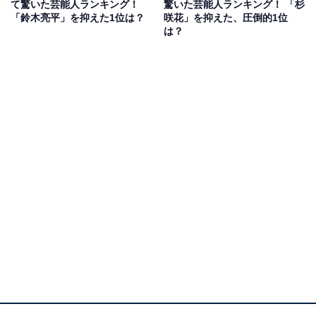
て驚いた芸能人ランキング！
驚いた芸能人ランキング！ 「杉
本だと思ってました。意外です」（30代女性／茨城県）
「鈴木亮平」を抑えた1位は？
咲花」を抑えた、圧倒的1位
は？
などの意見が寄せられました。
名前をなくした女神【プライム会員なら3話お試し見放
題】
Amazonで見る