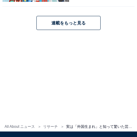
ヨークで生まれました。幼少期はニューヨークで過ご
し、その後は東京で育った経歴の持ち主です。
連載をもっと見る
回答者からは、「出身地を聞くのが初めてだった。英語
を話しているイメージもなかった」（30代女性／北海
道）、「日本の田園が広がる地方で生まれたイメージな
ので驚いた」（40代男性／兵庫県）、「そのような発信
をしているのも見たことが無かった」（30代女性／愛知
県）などの意見が寄せられました。
※回答者コメントは原文ママです
この記事の筆者：ゆるま 小林 プロフィール
長年にわたってテレビ局でバラエティー番組、情報番組
All About ニュース
リサーチ
実は「外国生まれ」と知って驚いた芸能人ランキング！ 2位「木村佳乃」を抑えた圧倒的1位は？
などを制作。その後、フリーランスの編集・ライターに
転身。芸能情報に精通し、週刊誌、ネットニュースでテ