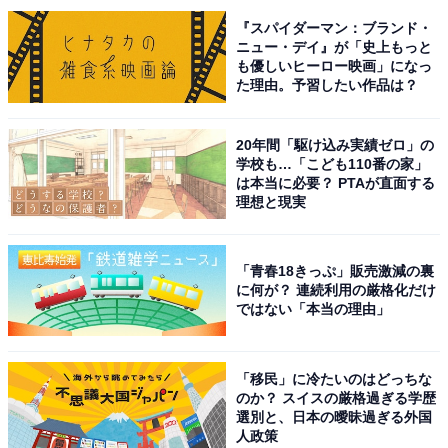
『スパイダーマン：ブランド・
ニュー・デイ』が「史上もっと
も優しいヒーロー映画」になっ
た理由。予習したい作品は？
A post shared by 親愛なる僕へ殺意をこめて (@shinboku_cx)
20年間「駆け込み実績ゼロ」の
学校も…「こども110番の家」
は本当に必要？ PTAが直面する
1位に選ばれたのは門脇麦さんでした。門脇さんは、
理想と現実
2011年に放送されたドラマ『美咲ナンバーワン!!』（日
本テレビ系）で俳優デビュー。その後、映画で体当たり
「青春18きっぷ」販売激減の裏
演技を見せるなどして、着実に人気を獲得します。演技
に何が？ 連続利用の厳格化だけ
派として知られ、映画やドラマだけでなく舞台でも活
ではない「本当の理由」
躍。2020年にはNHK大河ドラマ『麒麟がくる』でヒロイ
ンを務めるなど、どんな人物でも演じられる表現力を持
「移民」に冷たいのはどっちな
った俳優です。
のか？ スイスの厳格過ぎる学歴
選別と、日本の曖昧過ぎる外国
人政策
そんな門脇さんは、父の仕事の関係でアメリカ・ニュー