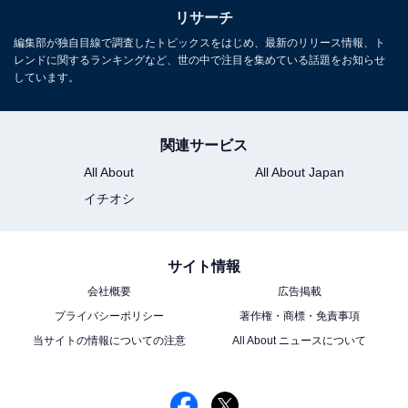
リサーチ
レビや芸能人に関するコラムなどを執筆。編集プロダク
編集部が独自目線で調査したトピックスをはじめ、最新のリリース情報、ト
ション「ゆるま」を立ち上げる。
レンドに関するランキングなど、世の中で注目を集めている話題をお知らせ
しています。
関連サービス
All About
All About Japan
イチオシ
麒麟がくる(NHKオンデマンド)
Amazonで見る
サイト情報
会社概要
広告掲載
プライバシーポリシー
著作権・商標・免責事項
当サイトの情報についての注意
All About ニュースについて