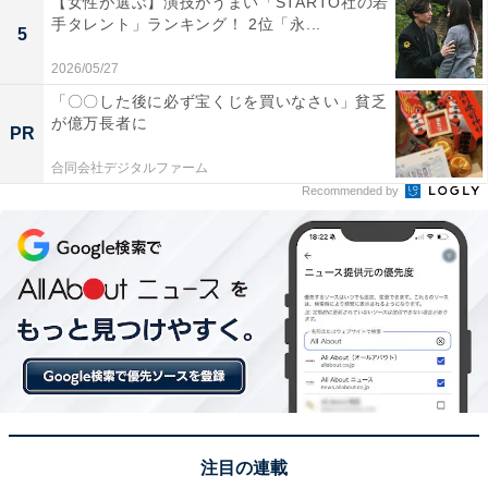
【女性が選ぶ】演技がうまい「STARTO社の若
1位：門脇麦（アメリカ・ニューヨーク）／102票
手タレント」ランキング！ 2位「永...
5
2026/05/27
「〇〇した後に必ず宝くじを買いなさい」貧乏
が億万長者に
PR
合同会社デジタルファーム
Recommended by
View this post on Instagram
注目の連載