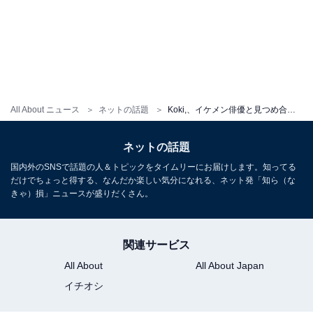
All About ニュース
ネットの話題
Koki,、イケメン俳優と見つめ合う“キス寸前”ラブラブショット公開！ 「ドキドキのストーリーです」
ネットの話題
国内外のSNSで話題の人＆トピックをタイムリーにお届けします。知ってる
だけでちょっと得する、なんだか楽しい気分になれる、ネット発「知ら（な
きゃ）損」ニュースが盛りだくさん。
関連サービス
All About
All About Japan
イチオシ