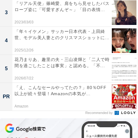
「リアル天使」篠崎愛、肩をちら見せしたバス
ローブ姿に「可愛すぎんぞ～」「目の表情...
3
2023/03/03
「年々イケメン」サッカー日本代表・上田綺
世、モデル美人妻とのクリスマスショットに...
4
2025/12/26
花乃まりあ、趣里の夫・三山凌輝と「二人で時
間を過ごしたことは事実」と認める。「不...
5
2026/07/22
「え、こんなセールやってたの？」80％OFF
以上が続々登場！Amazonの本気が...
PR
Amazon
Recommended by