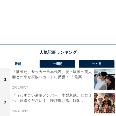
最新
一週間
一ヶ月
「涙出た」サッカー日本代表、炎上騒動の美人
妻との幸せ家族ショットに反響！ 「最高...
1
2026/08/07
「うわすごい豪華メンバー」木梨憲武、ヒロミ
へ「連絡ください！」呼び掛ける。ISS...
2
2024/10/17