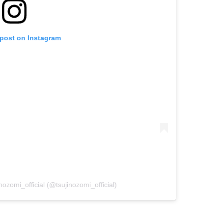
 post on Instagram
zomi_official (@tsujinozomi_official)