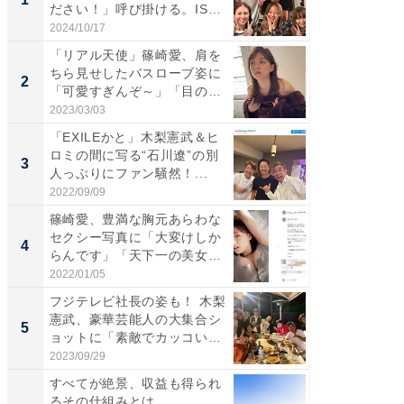
ださい！」呼び掛ける。IS
災地を
S...
「カ...
2024/10/17
2026/08/0
「リアル天使」篠崎愛、肩を
「女の
ちら見せしたバスローブ姿に
介、バ
2
2
「可愛すぎんぞ～」「目の表
らのプレ
情...
愛...
2023/03/03
2026/08/0
「EXILEかと」木梨憲武＆ヒ
「脚が
ロミの間に写る“石川遼”の別
横川尚
3
3
人っぷりにファン騒然！...
ムキな姿
刃...
2022/09/09
2026/08/0
篠崎愛、豊満な胸元あらわな
「え、
セクシー写真に「大変けしか
芸人、2
4
4
らんです」「天下一の美女で
エットに
す...
2022/01/05
2026/08/0
フジテレビ社長の姿も！ 木梨
「脳がバ
憲武、豪華芸能人の大集合シ
装姿が話
5
5
ョットに「素敵でカッコい
のお父さ
い...
2023/09/29
2026/08/0
すべてが絶景、収益も得られ
すべて
るその仕組みとは
るその