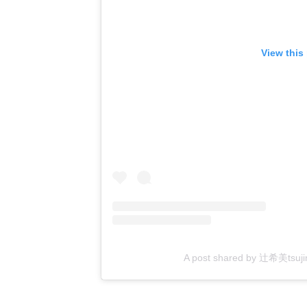
View this
A post shared by 辻希美tsujino