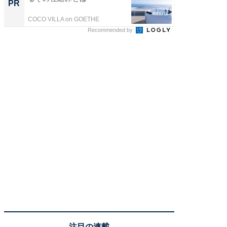
PR
PR
COCO VILLA on GOETHE
COCO VIL
Recommended by
注目の連載