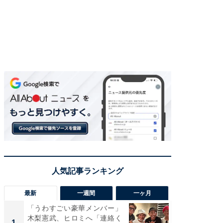
最新
一週間
一ヶ月
「うわすごい豪華メンバー」
「さす
木梨憲武、ヒロミへ「連絡く
は」高
1
1