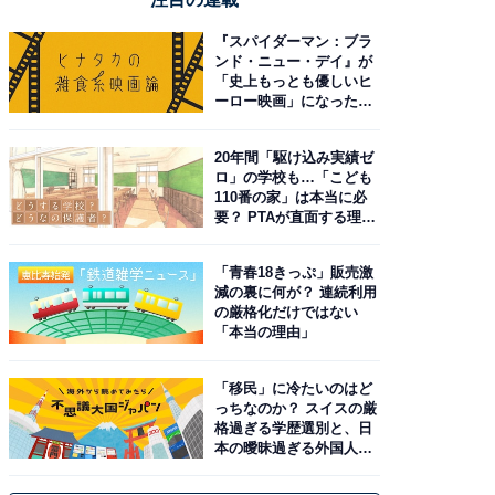
『スパイダーマン：ブラ
ンド・ニュー・デイ』が
「史上もっとも優しいヒ
ーロー映画」になった理
由。予習したい作品は？
20年間「駆け込み実績ゼ
ロ」の学校も…「こども
110番の家」は本当に必
要？ PTAが直面する理想
と現実
「青春18きっぷ」販売激
減の裏に何が？ 連続利用
の厳格化だけではない
「本当の理由」
「移民」に冷たいのはど
っちなのか？ スイスの厳
格過ぎる学歴選別と、日
本の曖昧過ぎる外国人政
策