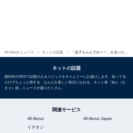
All About ニュース
ネットの話題
「息子ちゃんでかー！」かまいたち山内、小学生になる長男を苦しそうに抱っこ！ 「父は大変www」
ネットの話題
国内外のSNSで話題の人＆トピックをタイムリーにお届けします。知ってる
だけでちょっと得する、なんだか楽しい気分になれる、ネット発「知ら（な
きゃ）損」ニュースが盛りだくさん。
関連サービス
All About
All About Japan
イチオシ