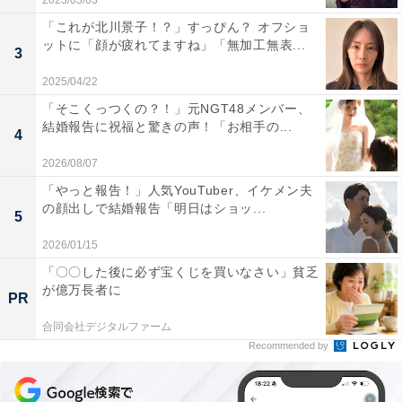
2023/03/03
「これが北川景子！？」すっぴん？ オフショ
ットに「顔が疲れてますね」「無加工無表...
3
2025/04/22
「そこくっつくの？！」元NGT48メンバー、
結婚報告に祝福と驚きの声！「お相手の...
4
2026/08/07
「やっと報告！」人気YouTuber、イケメン夫
の顔出しで結婚報告「明日はショッ...
5
2026/01/15
「〇〇した後に必ず宝くじを買いなさい」貧乏
が億万長者に
PR
合同会社デジタルファーム
Recommended by