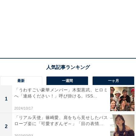
最新
一週間
一ヶ月
「うわすごい豪華メンバー」木梨憲武、ヒロミ
へ「連絡ください！」呼び掛ける。ISS...
1
2024/10/17
「リアル天使」篠崎愛、肩をちら見せしたバス
ローブ姿に「可愛すぎんぞ～」「目の表情...
2