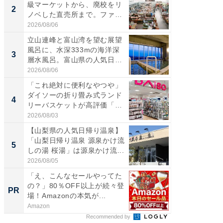
級マーケットから、廃校をリ
「鈴鹿天
2
2
ノベした直売所まで。ファ
は100
ー...
2026/08/06
2026/08/0
立山連峰と富山湾を望む展望
ステラ
風呂に、水深333mの海洋深
詰め放題
3
3
層水風呂。富山県の人気日
00円で「
帰...
2026/08/06
2026/08/0
「これ絶対に便利なやつや」
「ミニオ
ダイソーの折り畳み式ランド
ッグ！ 
4
4
リーバスケットが高評価「使
ど、夏限
わ...
2026/08/03
2026/08/0
【山梨県の人気日帰り温泉】
【埼玉
「山梨日帰り温泉 源泉かけ流
「行田天
5
5
しの湯 桜湯」は源泉かけ流...
は和の
が...
2026/08/05
2026/08/0
「え、こんなセールやってた
【毎日変
の？」80％OFF以上が続々登
ムセー
PR
PR
場！Amazonの本気が...
Amazon
Amazon
Recommended by