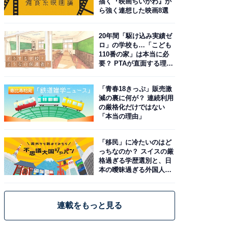
描く『映画ちいかわ』か
ら強く連想した映画8選
20年間「駆け込み実績ゼ
ロ」の学校も…「こども
110番の家」は本当に必
要？ PTAが直面する理想
と現実
「青春18きっぷ」販売激
減の裏に何が？ 連続利用
の厳格化だけではない
「本当の理由」
「移民」に冷たいのはど
っちなのか？ スイスの厳
格過ぎる学歴選別と、日
本の曖昧過ぎる外国人政
策
連載をもっと見る