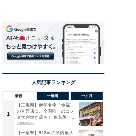
最新
一週間
一ヶ月
【三重県】伊勢名物「赤福」
【兵庫
の直営店に、全国唯一のコメ
ーメン
1
1
ダ大判焼き店も！ 東名阪・
再現した
伊...
道...
2026/08/06
2026/08/0
【千葉県】918㎡の県内最大
【三重