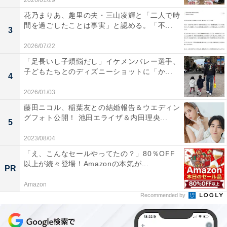
2026/01/29
花乃まりあ、趣里の夫・三山凌輝と「二人で時
間を過ごしたことは事実」と認める。「不...
3
2026/07/22
「足長いし子煩悩だし」イケメンバレー選手、
子どもたちとのディズニーショットに「か...
4
2026/01/03
藤田ニコル、稲葉友との結婚報告＆ウエディン
グフォト公開！ 池田エライザ＆内田理央...
5
2023/08/04
「え、こんなセールやってたの？」80％OFF
以上が続々登場！Amazonの本気が...
PR
Amazon
Recommended by