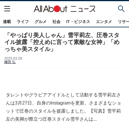
連載
ライフ
グルメ
社会
IT・ビジネス
エンタメ
リサ
「やっぱり美人しゃん」雪平莉左、圧巻スタ
イル披露「控えめに言って素敵な女神」「め
っちゃ美スタイル」
2025.03.28
鎌田 弘
タレントやグラビアアイドルとして活動する雪平莉左さ
んは3月27日、自身のInstagramを更新。さまざまなショ
ットで圧巻のスタイルを披露しました。【写真】雪平莉
左の美脚が際立つ圧巻スタイル雪平さんは...