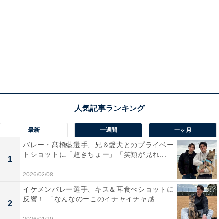
最新
一週間
一ヶ月
バレー・髙橋藍選手、兄＆愛犬とのプライベー
トショットに「超きちょー」「笑顔が見れ...
1
2026/03/08
イケメンバレー選手、キス＆耳食べショットに
反響！ 「なんなのーこのイチャイチャ感...
2