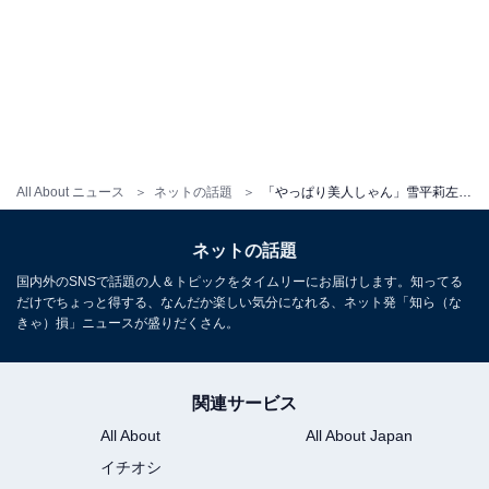
All About ニュース
ネットの話題
「やっぱり美人しゃん」雪平莉左、圧巻スタイル披露「控えめに言って素敵な女神」「めっちゃ美スタイル」
ネットの話題
国内外のSNSで話題の人＆トピックをタイムリーにお届けします。知ってる
だけでちょっと得する、なんだか楽しい気分になれる、ネット発「知ら（な
きゃ）損」ニュースが盛りだくさん。
関連サービス
All About
All About Japan
イチオシ