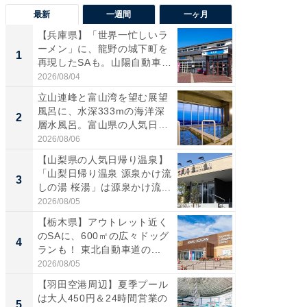
最新
一週間
一ヶ月
【兵庫県】「世界一忙しいラ
【三重
ーメン」に、龍野の城下町を
「鈴鹿天
1
1
再現したSAも。山陽自動車
は100
道...
2026/08/04
2026/08/0
立山連峰と富山湾を望む展望
「ミニオ
風呂に、水深333mの海洋深
ッグ！ 
2
2
層水風呂。富山県の人気日
ど、夏限
帰...
2026/08/06
2026/08/0
【山梨県の人気日帰り温泉】
【埼玉
「山梨日帰り温泉 源泉かけ流
「行田天
3
3
しの湯 桜湯」は源泉かけ流...
は和の
が...
2026/08/05
2026/08/0
【栃木県】アウトレット近く
【石川
のSAに、600㎡の広々ドッグ
湯】「天
4
4
ランも！ 東北自動車道の...
賀ゆめ
お...
2026/08/05
2026/08/0
【羽田空港周辺】夏季プール
「100
は大人450円＆24時間営業の
スタン
5
5