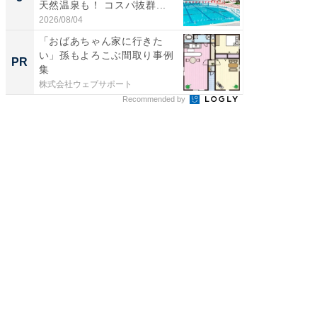
天然温泉も！ コスパ抜群...
ュックが
2026/08/04
2026/08/0
「おばあちゃん家に行きた
これが
い」孫もよろこぶ間取り事例
な間取
PR
PR
集
株式会社ウェブサポート
株式会社
Recommended by