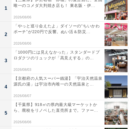
唯一のコメダ大判焼き店も！ 東名阪・伊...
1
2026/08/06
「やっと巡り会えたよ」ダイソーの“ちいかわ
ポーチ”が220円で反響。ぬい活＆防災...
2
2026/08/06
「1000円には見えなかった」スタンダードプ
ロダクツのリュックが「高見えする」の...
3
2026/08/03
【京都府の人気スーパー銭湯】「宇治天然温泉
源氏の湯」は宇治市内唯一の天然温泉と...
4
2026/08/07
【千葉県】918㎡の県内最大級マーケットか
ら、廃校をリノベした直売所まで。ファー...
5
2026/08/06