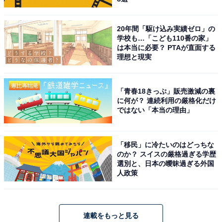
20年間「駆け込み実績ゼロ」の
学校も…「こども110番の家」
は本当に必要？ PTAが直面する
理想と現実
「青春18きっぷ」販売激減の裏
に何が？ 連続利用の厳格化だけ
ではない「本当の理由」
「移民」に冷たいのはどっちな
のか？ スイスの厳格過ぎる学歴
選別と、日本の曖昧過ぎる外国
人政策
連載をもっと見る