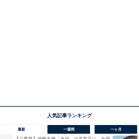
最新
一週間
一ヶ月
【三重県】伊勢名物「赤福」の直営店に、全国