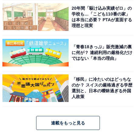
20年間「駆け込み実績ゼロ」の
学校も…「こども110番の家」
は本当に必要？ PTAが直面する
理想と現実
「青春18きっぷ」販売激減の裏
に何が？ 連続利用の厳格化だけ
ではない「本当の理由」
「移民」に冷たいのはどっちな
のか？ スイスの厳格過ぎる学歴
選別と、日本の曖昧過ぎる外国
人政策
連載をもっと見る