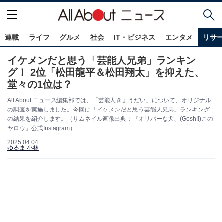
連載
ライフ
グルメ
社会
IT・ビジネス
エンタメ
リサ
イケメンだと思う「芸能人兄弟」ランキン
グ！ 2位「松田龍平＆松田翔太」を抑えた、
堂々の1位は？
All About ニュース編集部では、「芸能人きょうだい」について、オリジナル
の調査を実施しました。今回は「イケメンだと思う芸能人兄弟」ランキング
の結果を紹介します。（サムネイル画像出典：『オリバーな犬、(Gosh!!)この
ヤロウ』公式Instagram）
2025.04.04
ゆるま 小林