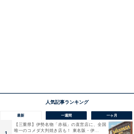
最新
一週間
一ヶ月
【三重県】伊勢名物「赤福」の直営店に、全国
唯一のコメダ大判焼き店も！ 東名阪・伊...
1