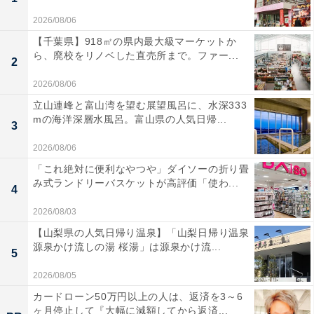
2026/08/06
【千葉県】918㎡の県内最大級マーケットか
ら、廃校をリノベした直売所まで。ファー...
2
2026/08/06
立山連峰と富山湾を望む展望風呂に、水深333
mの海洋深層水風呂。富山県の人気日帰...
3
2026/08/06
「これ絶対に便利なやつや」ダイソーの折り畳
み式ランドリーバスケットが高評価「使わ...
4
2026/08/03
【山梨県の人気日帰り温泉】「山梨日帰り温泉
源泉かけ流しの湯 桜湯」は源泉かけ流...
5
2026/08/05
カードローン50万円以上の人は、返済を3～6
ヶ月停止して『大幅に減額してから返済...