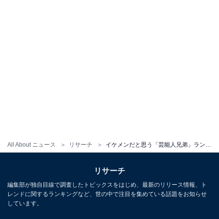
All About ニュース
リサーチ
イケメンだと思う「芸能人兄弟」ランキング！ 2位「松田龍平＆松田翔太」を抑えた、堂々の1位は？
リサーチ
編集部が独自目線で調査したトピックスをはじめ、最新のリリース情報、ト
レンドに関するランキングなど、世の中で注目を集めている話題をお知らせ
しています。