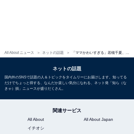
All About ニュース
ネットの話題
「ママかわいすぎる」若槻千夏、子どもの卒業式でのスーツショットを披露！ 「きれいだしかっこいい！」
ネットの話題
国内外のSNSで話題の人＆トピックをタイムリーにお届けします。知ってる
だけでちょっと得する、なんだか楽しい気分になれる、ネット発「知ら（な
きゃ）損」ニュースが盛りだくさん。
関連サービス
All About
All About Japan
イチオシ