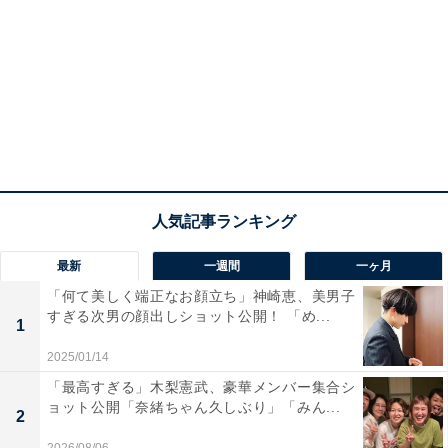
最新
一週間
一ヶ月
「何て美しく端正なお顔立ち」神崎恵、美男子
すぎる次男の顔出しショット公開！ 「め...
1
2025/01/14
「最高すぎる」木梨憲武、豪華メンバー集合シ
ョット公開「奈緒ちゃん久しぶり」「みん...
2