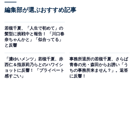
編集部が選ぶおすすめ記事
若槻千夏、「人生で初めて」の
髪型に挑戦中と報告！ 「川口春
奈ちゃんかと」「似合ってる」
と反響
「濃ゆいメンツ」若槻千夏、赤
事務所退所の若槻千夏、さらば
西仁＆指原莉乃らとのハワイシ
青春の光・森田からお誘い「う
ョットに反響！ 「プライベート
ちの事務所来ません？」。返答
感すごい」
に反響！