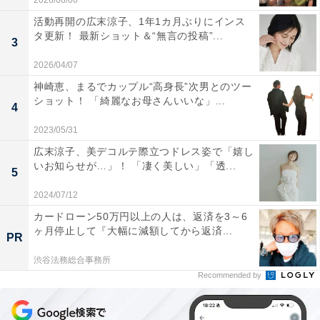
2026/08/06
活動再開の広末涼子、1年1カ月ぶりにインス
タ更新！ 最新ショット＆“無言の投稿”...
3
2026/04/07
神崎恵、まるでカップル“高身長”次男とのツー
ショット！ 「綺麗なお母さんいいな」...
4
2023/05/31
広末涼子、美デコルテ際立つドレス姿で「嬉し
いお知らせが…」！ 「凄く美しい」「透...
5
2024/07/12
カードローン50万円以上の人は、返済を3～6
ヶ月停止して『大幅に減額してから返済...
PR
渋谷法務総合事務所
Recommended by