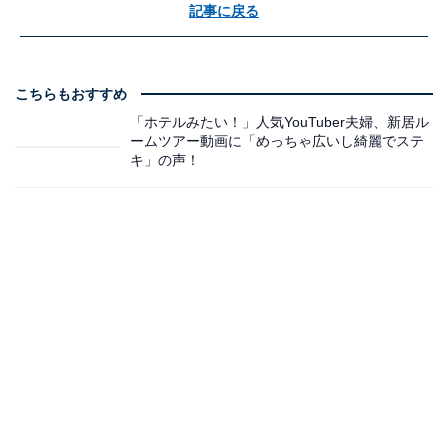
記事に戻る
こちらもおすすめ
「ホテルみたい！」人気YouTuber夫婦、新居ル
ームツアー動画に「めっちゃ広いし綺麗でステ
キ」の声！