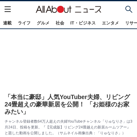
連載
ライフ
グルメ
社会
IT・ビジネス
エンタメ
リサ
「本当に豪邸」人気YouTuber夫婦、リビング
24畳超えの豪華新居を公開！ 「お姫様のお家
みたい」
チャンネル登録者数64万人超えの夫婦YouTubeチャンネル「りゅなりさ」は3
月24日、投稿を更新。『【完成版】リビング24畳越えの新居ルームツアー』
と題した動画を公開しました。（サムネイル画像出典：「りゅなりさ」）