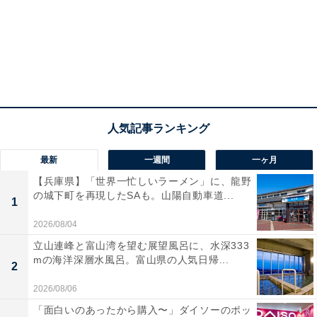
最新
一週間
一ヶ月
【兵庫県】「世界一忙しいラーメン」に、龍野
の城下町を再現したSAも。山陽自動車道...
1
2026/08/04
立山連峰と富山湾を望む展望風呂に、水深333
mの海洋深層水風呂。富山県の人気日帰...
2
2026/08/06
「面白いのあったから購入〜」ダイソーのポッ