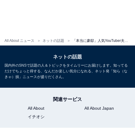
All About ニュース
ネットの話題
「本当に豪邸」人気YouTuber夫婦、リビング24畳超えの豪華新居を公開！ 「お姫様のお家みたい」
ネットの話題
国内外のSNSで話題の人＆トピックをタイムリーにお届けします。知ってる
だけでちょっと得する、なんだか楽しい気分になれる、ネット発「知ら（な
きゃ）損」ニュースが盛りだくさん。
関連サービス
All About
All About Japan
イチオシ