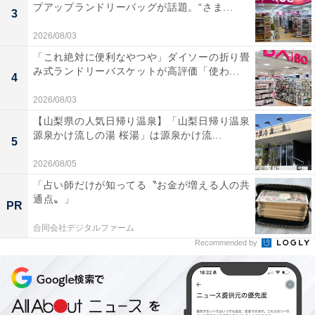
プアップランドリーバッグが話題。“さま...
3
2026/08/03
「これ絶対に便利なやつや」ダイソーの折り畳
み式ランドリーバスケットが高評価「使わ...
4
2026/08/03
【山梨県の人気日帰り温泉】「山梨日帰り温泉
源泉かけ流しの湯 桜湯」は源泉かけ流...
5
2026/08/05
「占い師だけが知ってる〝お金が増える人の共
通点〟」
PR
合同会社デジタルファーム
Recommended by