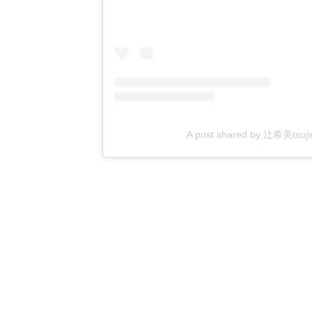
A post shared by 辻希美tsujino