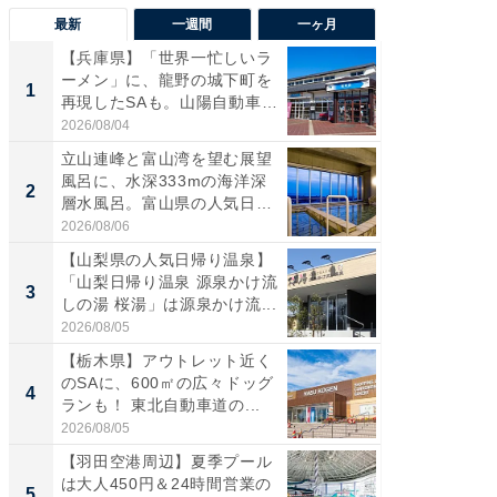
最新
一週間
一ヶ月
【兵庫県】「世界一忙しいラ
【三重
ーメン」に、龍野の城下町を
「鈴鹿天
1
1
再現したSAも。山陽自動車
は100
道...
2026/08/04
2026/08/0
立山連峰と富山湾を望む展望
「ミニオ
風呂に、水深333mの海洋深
ッグ！ 
2
2
層水風呂。富山県の人気日
ど、夏限
帰...
2026/08/06
2026/08/0
【山梨県の人気日帰り温泉】
ステラ
「山梨日帰り温泉 源泉かけ流
詰め放題
3
3
しの湯 桜湯」は源泉かけ流...
00円で「
2026/08/05
2026/08/0
【栃木県】アウトレット近く
【埼玉
のSAに、600㎡の広々ドッグ
「行田天
4
4
ランも！ 東北自動車道の...
は和の
が...
2026/08/05
2026/08/0
【羽田空港周辺】夏季プール
【石川
は大人450円＆24時間営業の
湯】「天
5
5