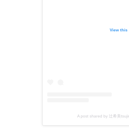
View this
A post shared by 辻希美tsujino