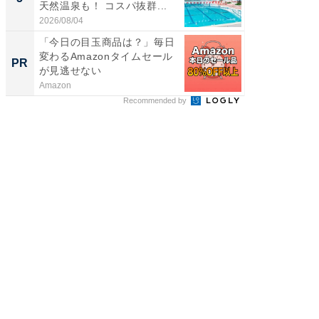
天然温泉も！ コスパ抜群...
賀ゆめ
お...
2026/08/04
2026/08/0
「今日の目玉商品は？」毎日
すべて
変わるAmazonタイムセール
るその
PR
PR
が見逃せない
Amazon
COCO VIL
Recommended by