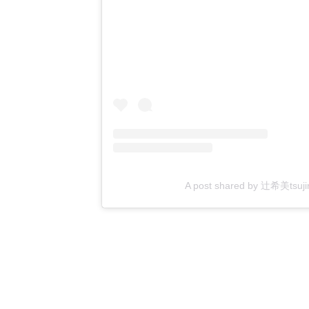
A post shared by 辻希美tsujino