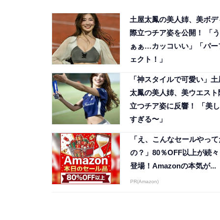
土屋太鳳の美人姉、美ボデ
際立つチア姿を公開！ 「う
ぁぁ…カッコいい」「パー
ェクト！」
「神スタイルで可愛い」土
太鳳の美人姉、美ウエスト
立つチア姿に反響！ 「美し
すぎる〜」
「え、こんなセールやって
の？」80％OFF以上が続々
登場！Amazonの本気が...
PR(Amazon)