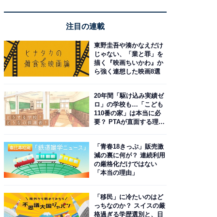
注目の連載
東野圭吾や湊かなえだけ
じゃない、「業と罪」を
描く『映画ちいかわ』か
ら強く連想した映画8選
20年間「駆け込み実績ゼ
ロ」の学校も…「こども
110番の家」は本当に必
要？ PTAが直面する理想
と現実
「青春18きっぷ」販売激
減の裏に何が？ 連続利用
の厳格化だけではない
「本当の理由」
「移民」に冷たいのはど
っちなのか？ スイスの厳
格過ぎる学歴選別と、日