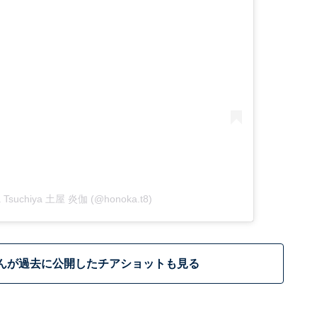
ka Tsuchiya 土屋 炎伽 (@honoka.t8)
んが過去に公開したチアショットも見る