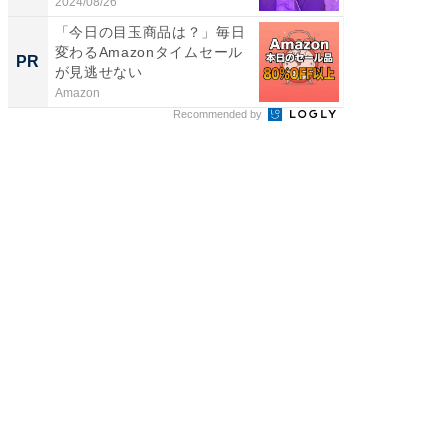
2024/08/26
2026/08/0
「今日の目玉商品は？」毎日
「え、
変わるAmazonタイムセール
の？」8
PR
PR
が見逃せない
場！Ama
Amazon
Amazon
Recommended by