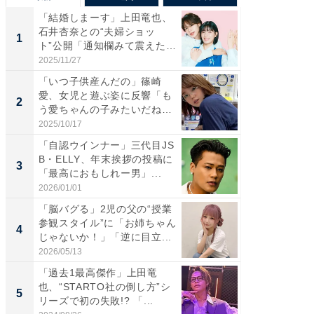
「結婚しまーす」上田竜也、
「さす
石井杏奈との“夫婦ショッ
は」高
1
1
ト”公開「通知欄みて震えた」
災地を
「...
「カ...
2025/11/27
2026/08/0
「いつ子供産んだの」篠崎
「女の
愛、女児と遊ぶ姿に反響「も
介、バ
2
2
う愛ちゃんの子みたいだね」
らのプレ
「完...
愛...
2025/10/17
2026/08/0
「自認ウインナー」三代目JS
「脚が
B・ELLY、年末挨拶の投稿に
横川尚
3
3
「最高におもしれー男」...
ムキな姿
刃...
2026/01/01
2026/08/0
「脳バグる」2児の父の“授業
「え、
参観スタイル”に「お姉ちゃん
芸人、2
4
4
じゃないか！」「逆に目立...
エットに
2026/05/13
2026/08/0
「過去1最高傑作」上田竜
「脳がバ
也、“STARTO社の倒し方”シ
装姿が話
5
5
リーズで初の失敗!? 「...
のお父さ