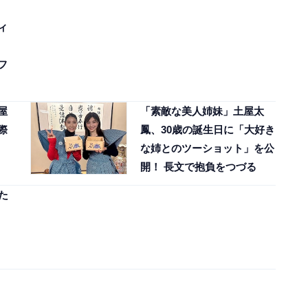
ィ
フ
屋
「素敵な美人姉妹」土屋太
際
鳳、30歳の誕生日に「大好き
な姉とのツーショット」を公
開！ 長文で抱負をつづる
た