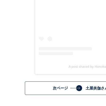
A post shared by Hono
次ページ
土屋炎伽さ