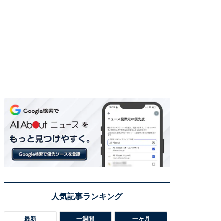
最新
一週間
一ヶ月