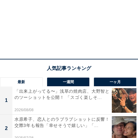
最新
一週間
一ヶ月
「出来上がってる〜」浅草の焼肉店、大野智と
のツーショットを公開！ 「スゴく楽しそ...
1
2026/08/08
水原希子、恋人とのラブラブショットに反響！
交際3年も報告「幸せそうで嬉しい」「...
2