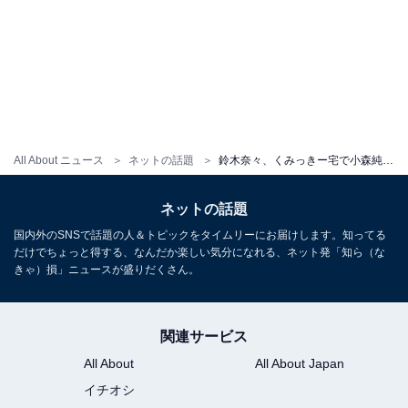
All About ニュース
ネットの話題
鈴木奈々、くみっきー宅で小森純のイケメン息子と遊ぶプライベートショット披露「楽しそう」「可愛い」
ネットの話題
国内外のSNSで話題の人＆トピックをタイムリーにお届けします。知ってる
だけでちょっと得する、なんだか楽しい気分になれる、ネット発「知ら（な
きゃ）損」ニュースが盛りだくさん。
関連サービス
All About
All About Japan
イチオシ