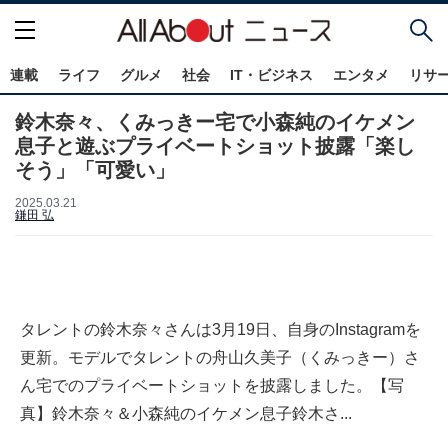
連載
ライフ
グルメ
社会
IT・ビジネス
エンタメ
リサ
鈴木奈々、くみっきー宅で小森純のイケメン
息子と遊ぶプライベートショット披露「楽し
そう」「可愛い」
2025.03.21
鎌田 弘
タレントの鈴木奈々さんは3月19日、自身のInstagramを
更新。モデルでタレントの舟山久美子（くみっきー）さ
ん宅でのプライベートショットを披露しました。【写
真】鈴木奈々＆小森純のイケメン息子鈴木さ...