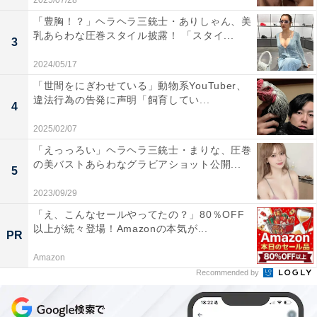
2025/07/28
「豊胸！？」ヘラヘラ三銃士・ありしゃん、美
乳あらわな圧巻スタイル披露！ 「スタイ...
3
2024/05/17
「世間をにぎわせている」動物系YouTuber、
違法行為の告発に声明「飼育してい...
4
2025/02/07
「えっっろい」ヘラヘラ三銃士・まりな、圧巻
の美バストあらわなグラビアショット公開...
5
2023/09/29
「え、こんなセールやってたの？」80％OFF
以上が続々登場！Amazonの本気が...
PR
Amazon
Recommended by