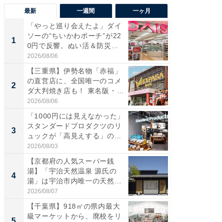
最新
一週間
一ヶ月
「やっと巡り会えたよ」ダイ
【兵庫
ソーの“ちいかわポーチ”が22
ーメン
1
1
0円で反響。ぬい活＆防災...
再現した
道...
2026/08/06
2026/08/0
【三重県】伊勢名物「赤福」
【三重
の直営店に、全国唯一のコメ
の直営
2
2
ダ大判焼き店も！ 東名阪・
ダ大判焼
伊...
伊...
2026/08/06
2026/08/0
「1000円には見えなかった」
【千葉県
スタンダードプロダクツのリ
級マー
3
3
ュックが「高見えする」の...
ノベし
ー...
2026/08/03
2026/08/0
【京都府の人気スーパー銭
立山連
湯】「宇治天然温泉 源氏の
風呂に、
4
4
湯」は宇治市内唯一の天然温
層水風
泉と...
帰...
2026/08/07
2026/08/0
【千葉県】918㎡の県内最大
「これ
級マーケットから、廃校をリ
ダイソ
5
5