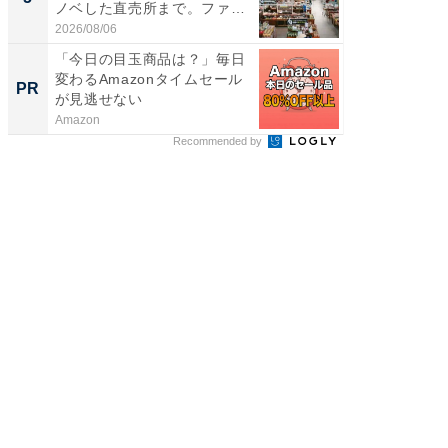
ノベした直売所まで。ファ
リーバ
ー...
わ...
2026/08/06
2026/08/0
「今日の目玉商品は？」毎日
【毎日変
変わるAmazonタイムセール
ムセー
PR
PR
が見逃せない
Amazon
Amazon
Recommended by