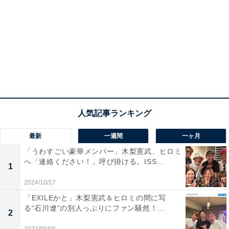
最新
一週間
一ヶ月
「うわすごい豪華メンバー」木梨憲武、ヒロミ
へ「連絡ください！」呼び掛ける。ISS...
1
2024/10/17
「EXILEかと」木梨憲武＆ヒロミの間に写
る“石川遼”の別人っぷりにファン騒然！...
2