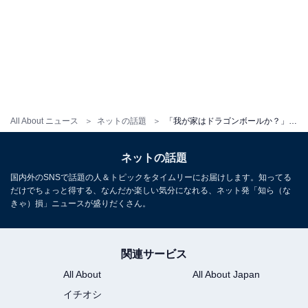
All About ニュース
ネットの話題
「我が家はドラゴンボールか？」つるの剛士、家族が“世界中7人バラバラ”に！ 「すごい！」
ネットの話題
国内外のSNSで話題の人＆トピックをタイムリーにお届けします。知ってる
だけでちょっと得する、なんだか楽しい気分になれる、ネット発「知ら（な
きゃ）損」ニュースが盛りだくさん。
関連サービス
All About
All About Japan
イチオシ