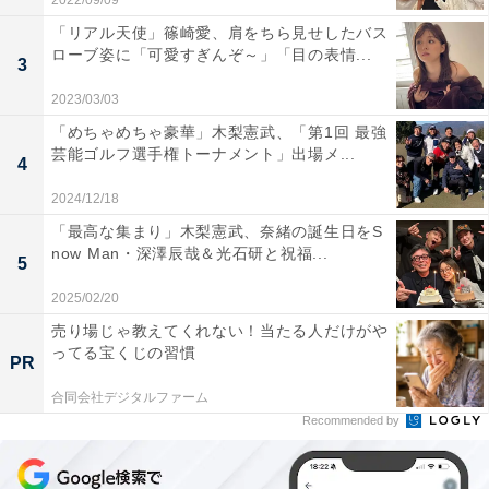
2022/09/09
「リアル天使」篠崎愛、肩をちら見せしたバス
ローブ姿に「可愛すぎんぞ～」「目の表情...
3
2023/03/03
「めちゃめちゃ豪華」木梨憲武、「第1回 最強
芸能ゴルフ選手権トーナメント」出場メ...
4
2024/12/18
「最高な集まり」木梨憲武、奈緒の誕生日をS
now Man・深澤辰哉＆光石研と祝福...
5
2025/02/20
売り場じゃ教えてくれない！当たる人だけがや
ってる宝くじの習慣
PR
合同会社デジタルファーム
Recommended by