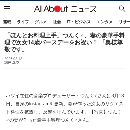
連載
ライフ
グルメ
社会
IT・ビジネス
エンタメ
リサ
「ほんとお料理上手」つんく♂、妻の豪華手料
理で次女14歳バースデーをお祝い！ 「奥様尊
敬です」
2025.03.18
堀井 ユウ
ハワイ在住の音楽プロデューサー・つんく♂さんは3月18
日、自身のInstagramを更新。妻が作った次女のリクエス
ト料理を披露し、反響を呼んでいます。【写真】つんく
♂の妻が作った豪華手料理つんく♂さん...