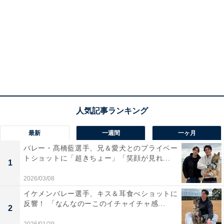
最新
一週間
一ヶ月
バレー・髙橋藍選手、兄＆愛犬とのプライベー
トショットに「超きちょー」「笑顔が見れ...
1
2026/03/08
イケメンバレー選手、キス＆耳食べショットに
反響！ 「なんなのーこのイチャイチャ感...
2