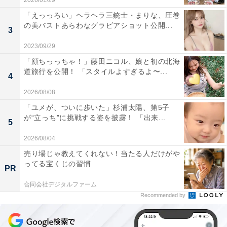
2026/01/29
「えっっろい」ヘラヘラ三銃士・まりな、圧巻
の美バストあらわなグラビアショット公開...
3
2023/09/29
「顔ちっっちゃ！」藤田ニコル、娘と初の北海
道旅行を公開！ 「スタイルよすぎるよ〜...
4
2026/08/08
「ユメが、ついに歩いた」杉浦太陽、第5子
が“立っち”に挑戦する姿を披露！ 「出来...
5
2026/08/04
売り場じゃ教えてくれない！当たる人だけがや
ってる宝くじの習慣
PR
合同会社デジタルファーム
Recommended by