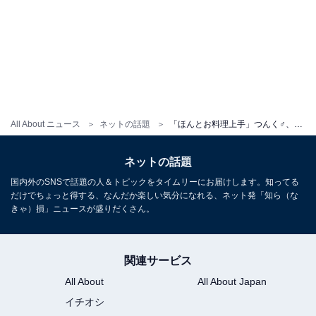
All About ニュース
ネットの話題
「ほんとお料理上手」つんく♂、妻の豪華手料理で次女14歳バースデーをお祝い！ 「奥様尊敬です」
ネットの話題
国内外のSNSで話題の人＆トピックをタイムリーにお届けします。知ってる
だけでちょっと得する、なんだか楽しい気分になれる、ネット発「知ら（な
きゃ）損」ニュースが盛りだくさん。
関連サービス
All About
All About Japan
イチオシ