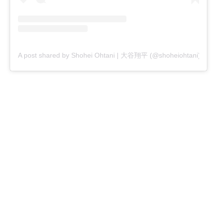
A post shared by Shohei Ohtani | 大谷翔平 (@shoheiohtani)