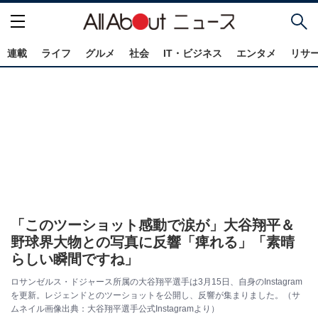
連載
ライフ
グルメ
社会
IT・ビジネス
エンタメ
リサ
「このツーショット感動で涙が」大谷翔平＆
野球界大物との写真に反響「痺れる」「素晴
らしい瞬間ですね」
ロサンゼルス・ドジャース所属の大谷翔平選手は3月15日、自身のInstagram
を更新。レジェンドとのツーショットを公開し、反響が集まりました。（サ
ムネイル画像出典：大谷翔平選手公式Instagramより）