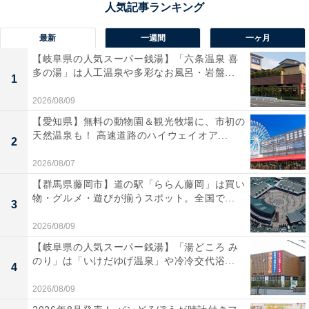
最新
一週間
一ヶ月
【岐阜県の人気スーパー銭湯】「六条温泉 喜
多の湯」は人工温泉や多彩なお風呂・岩盤...
1
2026/08/09
【愛知県】無料の動物園＆観光牧場に、市初の
天然温泉も！ 高速道路のハイウェイオア...
2
2026/08/07
【群馬県藤岡市】道の駅「ららん藤岡」は買い
物・グルメ・遊びが揃うスポット。全国で...
3
2026/08/09
【岐阜県の人気スーパー銭湯】「湯どころ み
のり」は「いけだゆげ温泉」や冷冷交代浴...
4
2026/08/09