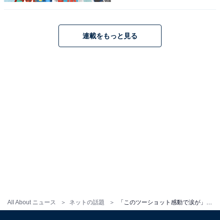
連載をもっと見る
All About ニュース
ネットの話題
「このツーショット感動で涙が」大谷翔平＆野球界大物との写真に反響「痺れる」「素晴らしい瞬間ですね」