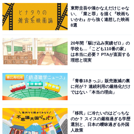
東野圭吾や湊かなえだけじゃな
い、「業と罪」を描く『映画ち
いかわ』から強く連想した映画
8選
20年間「駆け込み実績ゼロ」の
学校も…「こども110番の家」
は本当に必要？ PTAが直面する
理想と現実
「青春18きっぷ」販売激減の裏
に何が？ 連続利用の厳格化だけ
ではない「本当の理由」
「移民」に冷たいのはどっちな
のか？ スイスの厳格過ぎる学歴
選別と、日本の曖昧過ぎる外国
人政策