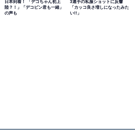
日本到着！ 「デコちゃん初上
3選手の私服ショットに反響
陸？！」「デコピン君も一緒」
「カッコ良さ増しになったみた
の声も
い!!」