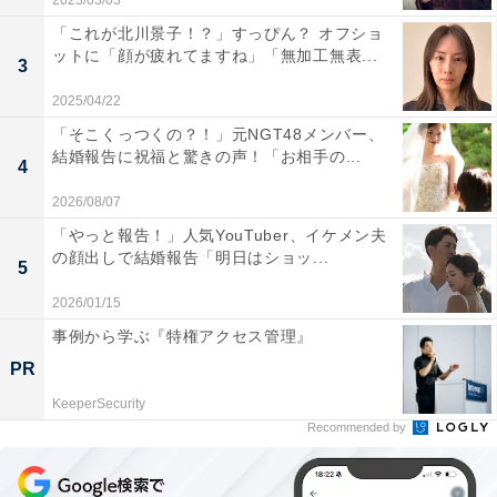
2023/03/03
「これが北川景子！？」すっぴん？ オフショ
ットに「顔が疲れてますね」「無加工無表...
3
2025/04/22
「そこくっつくの？！」元NGT48メンバー、
結婚報告に祝福と驚きの声！「お相手の...
4
2026/08/07
「やっと報告！」人気YouTuber、イケメン夫
の顔出しで結婚報告「明日はショッ...
5
2026/01/15
事例から学ぶ『特権アクセス管理』
PR
KeeperSecurity
Recommended by