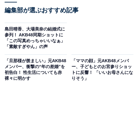
編集部が選ぶおすすめ記事
島田晴香、大場美奈の結婚式に
参列！ AKB48同期ショットに
「この写真めっちゃいいなぁ」
「素敵すぎやん」の声
「旦那様が羨ましい」元AKB48
「ママの顔」元AKB48メンバ
メンバー、衝撃の“年の差婚”を
ー、子どもとのお宮参りショッ
初告白！ 性生活についても赤
トに反響！ 「いいお母さんにな
裸々に明かす
りそう」