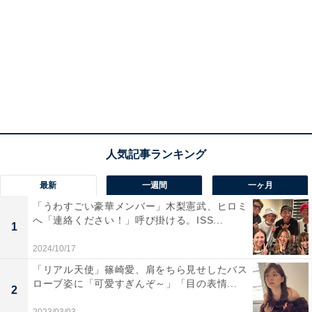
最新
一週間
一ヶ月
「うわすごい豪華メンバー」木梨憲武、ヒロミ
へ「連絡ください！」呼び掛ける。ISS...
1
2024/10/17
「リアル天使」篠崎愛、肩をちら見せしたバス
ローブ姿に「可愛すぎんぞ～」「目の表情...
2