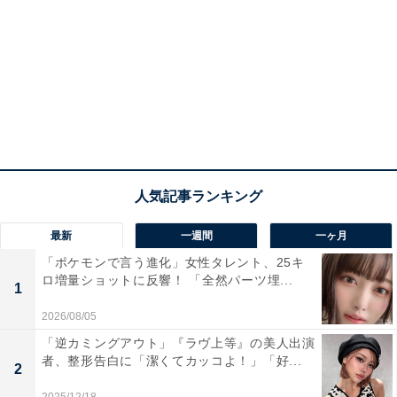
最新
一週間
一ヶ月
「ポケモンで言う進化」女性タレント、25キ
ロ増量ショットに反響！ 「全然パーツ埋...
1
2026/08/05
「逆カミングアウト」『ラヴ上等』の美人出演
者、整形告白に「潔くてカッコよ！」「好...
2