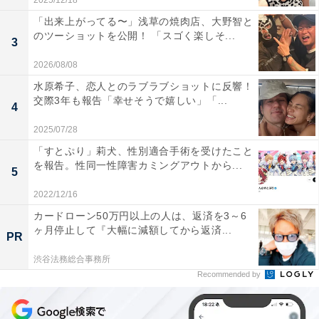
2025/12/18
「出来上がってる〜」浅草の焼肉店、大野智と
のツーショットを公開！ 「スゴく楽しそ...
3
2026/08/08
水原希子、恋人とのラブラブショットに反響！
交際3年も報告「幸せそうで嬉しい」「...
4
2025/07/28
「すとぷり」莉犬、性別適合手術を受けたこと
を報告。性同一性障害カミングアウトから...
5
2022/12/16
カードローン50万円以上の人は、返済を3～6
ヶ月停止して『大幅に減額してから返済...
PR
渋谷法務総合事務所
Recommended by