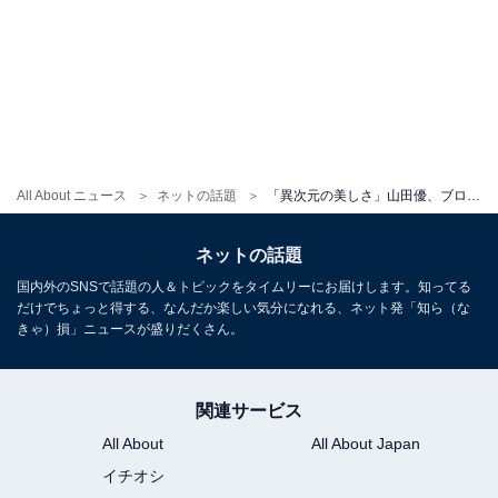
All About ニュース
ネットの話題
「異次元の美しさ」山田優、ブロンドヘアの美しさ際立つ最新ショット公開！ 「めっちゃ似合う」
ネットの話題
国内外のSNSで話題の人＆トピックをタイムリーにお届けします。知ってる
だけでちょっと得する、なんだか楽しい気分になれる、ネット発「知ら（な
きゃ）損」ニュースが盛りだくさん。
関連サービス
All About
All About Japan
イチオシ