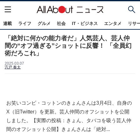
連載
ライフ
グルメ
社会
IT・ビジネス
エンタメ
リサ
「絶対に何かの能力者だ」人気芸人、芸人仲
間の“オフ過ぎる”ショットに反響！ 「全員幻
術だろこれ」
2025.03.07
宍戸 奏太
お笑いコンビ・コットンのきょんさんは3月4日、自身の
X（旧Twitter）を更新。芸人仲間のオフショットを公開
しました。【実際の投稿：きょん、タバコを吸う芸人仲
間のオフショット公開】きょんさんは「絶対...