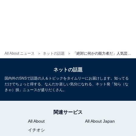
All About ニュース
ネットの話題
「絶対に何かの能力者だ」人気芸人、芸人仲間の“オフ過ぎる”ショットに反響！ 「全員幻術だろこれ」
ネットの話題
国内外のSNSで話題の人＆トピックをタイムリーにお届けします。知ってる
だけでちょっと得する、なんだか楽しい気分になれる、ネット発「知ら（な
きゃ）損」ニュースが盛りだくさん。
関連サービス
All About
All About Japan
イチオシ