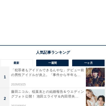
最新
一週間
一ヶ月
「犯罪者もアイドルできるんやな」デビュー前
の男性アイドルが炎上。「事件から半年も...
1
2026/03/25
藤田ニコル、稲葉友との結婚報告＆ウエディン
グフォト公開！ 池田エライザ＆内田理央...
2