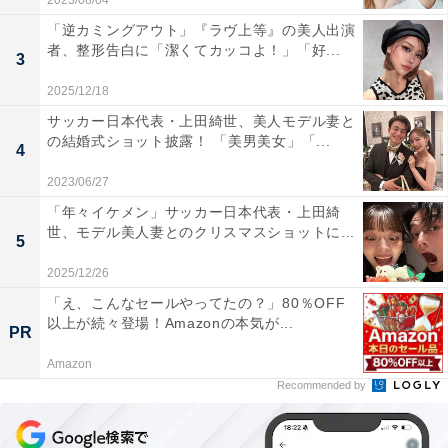
2023/08/04
「逆カミングアウト」『ラヴ上等』の美人出演
者、整形告白に「潔くてカッコよ！」「好...
3
2025/12/18
サッカー日本代表・上田綺世、美人モデル妻と
の結婚式ショット披露！ 「美男美女」「...
4
2023/06/27
「年々イケメン」サッカー日本代表・上田綺
世、モデル美人妻とのクリスマスショットに...
5
2025/12/26
「え、こんなセールやってたの？」80％OFF
以上が続々登場！Amazonの本気が...
PR
Amazon
Recommended by