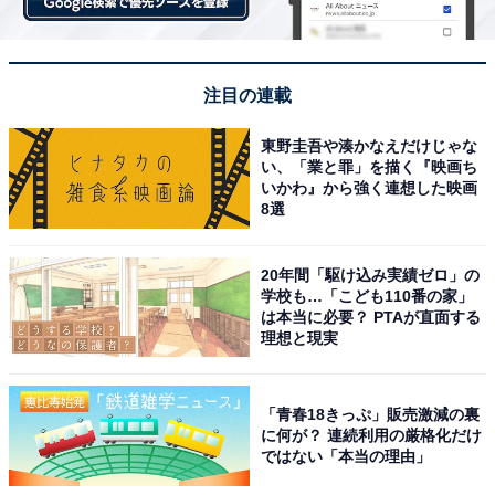
注目の連載
東野圭吾や湊かなえだけじゃな
い、「業と罪」を描く『映画ち
いかわ』から強く連想した映画
8選
20年間「駆け込み実績ゼロ」の
学校も…「こども110番の家」
は本当に必要？ PTAが直面する
理想と現実
「青春18きっぷ」販売激減の裏
に何が？ 連続利用の厳格化だけ
ではない「本当の理由」