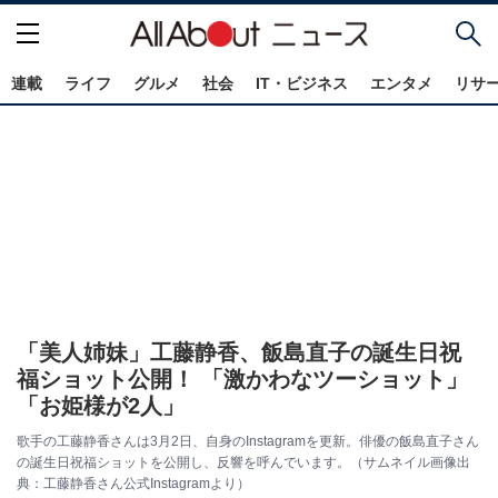
連載
ライフ
グルメ
社会
IT・ビジネス
エンタメ
リサ
「美人姉妹」工藤静香、飯島直子の誕生日祝
福ショット公開！ 「激かわなツーショット」
「お姫様が2人」
歌手の工藤静香さんは3月2日、自身のInstagramを更新。俳優の飯島直子さん
の誕生日祝福ショットを公開し、反響を呼んでいます。（サムネイル画像出
典：工藤静香さん公式Instagramより）