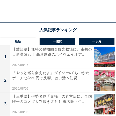
最新
一週間
一ヶ月
【愛知県】無料の動物園＆観光牧場に、市初の
天然温泉も！ 高速道路のハイウェイオア...
1
2026/08/07
「やっと巡り会えたよ」ダイソーの“ちいかわ
ポーチ”が220円で反響。ぬい活＆防災...
2
2026/08/06
【三重県】伊勢名物「赤福」の直営店に、全国
唯一のコメダ大判焼き店も！ 東名阪・伊...
3
2026/08/06