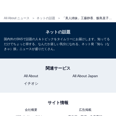
All About ニュース
ネットの話題
「美人姉妹」工藤静香、飯島直子の誕生日祝福ショット公開！ 「激かわなツーショット」「お姫様が2人」
ネットの話題
国内外のSNSで話題の人＆トピックをタイムリーにお届けします。知ってる
だけでちょっと得する、なんだか楽しい気分になれる、ネット発「知ら（な
きゃ）損」ニュースが盛りだくさん。
関連サービス
All About
All About Japan
イチオシ
サイト情報
会社概要
広告掲載