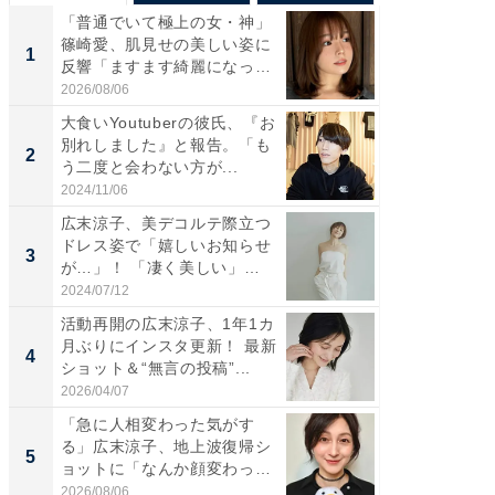
「普通でいて極上の女・神」
「さす
篠崎愛、肌見せの美しい姿に
は」高
1
1
反響「ますます綺麗になって
災地を
い...
「カ...
2026/08/06
2026/08/0
大食いYoutuberの彼氏、『お
「女の
別れしました』と報告。「も
介、バ
2
2
う二度と会わない方が...
らのプレ
愛...
2024/11/06
2026/08/0
広末涼子、美デコルテ際立つ
「脚が
ドレス姿で「嬉しいお知らせ
横川尚
3
3
が…」！ 「凄く美しい」
ムキな姿
「透...
刃...
2024/07/12
2026/08/0
活動再開の広末涼子、1年1カ
「え、
月ぶりにインスタ更新！ 最新
芸人、2
4
4
ショット＆“無言の投稿”...
エットに
2026/04/07
2026/08/0
「急に人相変わった気がす
「脳がバ
る」広末涼子、地上波復帰シ
装姿が話
5
5
ョットに「なんか顔変わっ
のお父さ
た」の...
2026/08/06
2026/08/0