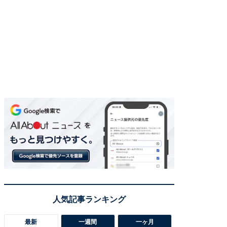
最新
一週間
一ヶ月