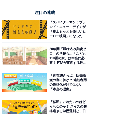
注目の連載
『スパイダーマン：ブラ
ンド・ニュー・デイ』が
「史上もっとも優しいヒ
ーロー映画」になった理
由。予習したい作品は？
20年間「駆け込み実績ゼ
ロ」の学校も…「こども
110番の家」は本当に必
要？ PTAが直面する理想
と現実
「青春18きっぷ」販売激
減の裏に何が？ 連続利用
の厳格化だけではない
「本当の理由」
「移民」に冷たいのはど
っちなのか？ スイスの厳
格過ぎる学歴選別と、日