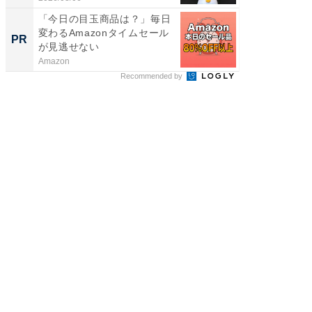
「今日の目玉商品は？」毎日
「え、
変わるAmazonタイムセール
の？」8
PR
PR
が見逃せない
場！Ama
Amazon
Amazon
Recommended by