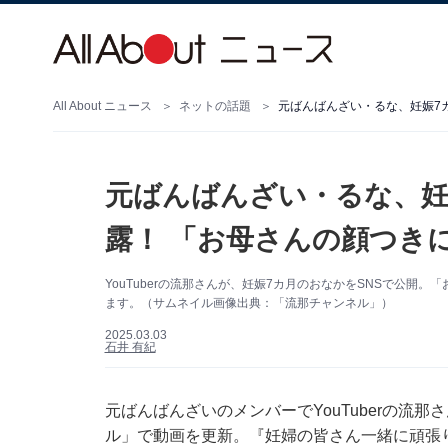
All About ニュース
ネットの話題
元ばんばんざい・るな、妊娠7
元ばんばんざい・るな、妊
露！ 「お母さんの顔つき
YouTuberの流那さんが、妊娠7カ月のおなかをSNSで公
ます。（サムネイル画像出典：「流那チャンネル」）
2025.03.03
石井 有紀
元ばんばんざいのメンバーでYouTuberの流那
ル」で動画を更新。『妊婦の皆さん一緒に頑張