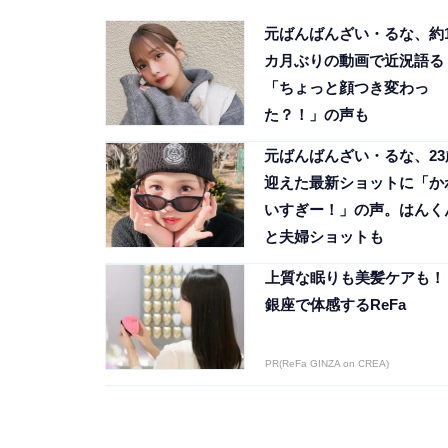
元ばんばんざい・るな、約
カ月ぶりの動画で近況語る
「ちょっと顔つき変わっ
た？！」の声も
元ばんばんざい・るな、23
迎えた最新ショットに「か
いすぎー！」の声。はんく
と夫婦ショットも
上質な眠りも美髪ケアも！
銀座で体感するReFa
PR(ReFa GINZA on CREA)