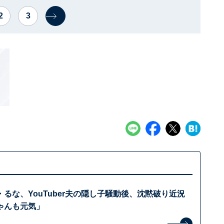
2
3
るな、YouTuber夫の隠し子騒動後、沈黙破り近況
ゃんも元気」