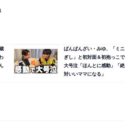
1
歳
ばんばんざい・みゆ、「ミニ
わ
ぎし」と初対面＆初抱っこで
ん
大号泣「ほんとに感動」「絶
対いいママになる」