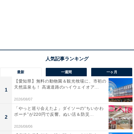
最新
一週間
一ヶ月
【愛知県】無料の動物園＆観光牧場に、市初の
天然温泉も！ 高速道路のハイウェイオア...
1
2026/08/07
「やっと巡り会えたよ」ダイソーの“ちいかわ
ポーチ”が220円で反響。ぬい活＆防災...
2
2026/08/06