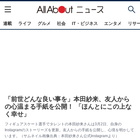
連載
ライフ
グルメ
社会
IT・ビジネス
エンタメ
リサ
「前世どんな良い事を」本田紗来、友人から
の心温まる手紙を公開！ 「ほんとにこの上な
く幸せ」
フィギュアスケート選手でタレントの本田紗来さんは3月2日、自身の
Instagramのストーリーズを更新。友人からの手紙を公開し、心境を明かして
います。（サムネイル画像出典：本田紗来さん公式Instagramより）