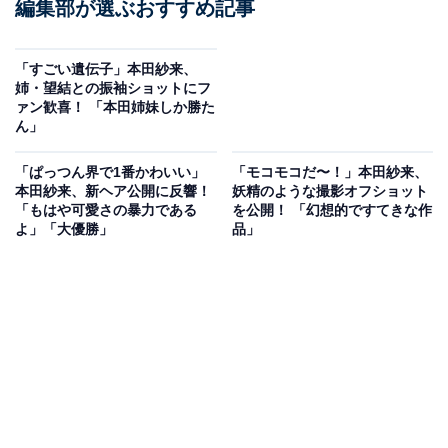
編集部が選ぶおすすめ記事
「すごい遺伝子」本田紗来、
姉・望結との振袖ショットにフ
ァン歓喜！ 「本田姉妹しか勝た
ん」
「ぱっつん界で1番かわいい」
「モコモコだ〜！︎」本田紗来、
本田紗来、新ヘア公開に反響！
妖精のような撮影オフショット
「もはや可愛さの暴力である
を公開！ 「幻想的ですてきな作
よ」「大優勝」
品」