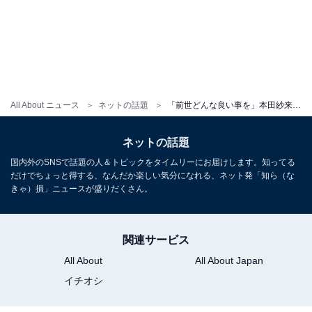
All About ニュース
ネットの話題
「前世どんな良い事を」本田紗来、友人からの心温まる手紙を公開！ 「ほんとにこの上なく幸せ」
ネットの話題
国内外のSNSで話題の人＆トピックをタイムリーにお届けします。知ってる
だけでちょっと得する、なんだか楽しい気分になれる、ネット発「知ら（な
きゃ）損」ニュースが盛りだくさん。
関連サービス
All About
All About Japan
イチオシ