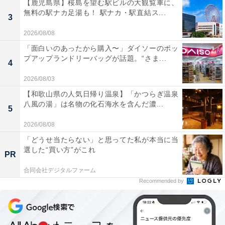
【鹿児島県】桜島を望む駅ビルの大観覧車に、
無料の駅ナカ足湯も！ 駅ナカ・駅直結ス...
3
2026/08/08
「面白いのあったから購入〜」ダイソーのポッ
プアップランドリーバッグが話題。“さま...
4
2026/08/03
【和歌山県の人気日帰り温泉】「かつらぎ温泉
八風の湯」は名物の化石海水を含んだ濃...
5
2026/08/08
「どうせ当たらない」と思ってた私が本当に当
選した“買い方”がこれ
PR
合同会社デジタルファーム
Recommended by