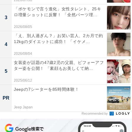
2026/07/30
「ポケモンで言う進化」女性タレント、25キ
ロ増量ショットに反響！ 「全然パーツ埋...
3
2026/08/05
「え、別人過ぎん？」お笑い芸人、2カ月で約
12kgのダイエットに成功！ 「イケメ...
4
2026/08/04
女装姿が話題の47歳2児の父親、ビフォーアフ
ター姿を公開！ 「素顔もお美しくて納...
5
2025/06/12
Jeepの7シーターを85時間体験！
PR
Jeep Japan
Recommended by