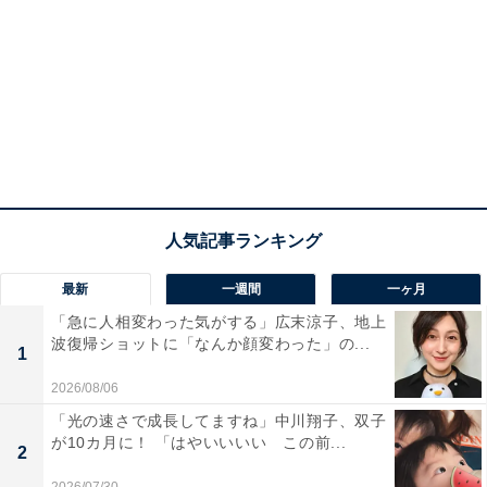
最新
一週間
一ヶ月
「急に人相変わった気がする」広末涼子、地上
波復帰ショットに「なんか顔変わった」の...
1
2026/08/06
「光の速さで成長してますね」中川翔子、双子
が10カ月に！ 「はやいいいい この前...
2