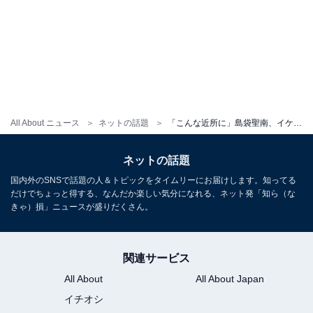
All About ニュース
ネットの話題
「こんな近所に」島袋聖南、イケメン夫&息子との家族ショットを公開！ 「リンクコーデかわいい」
ネットの話題
国内外のSNSで話題の人＆トピックをタイムリーにお届けします。知ってる
だけでちょっと得する、なんだか楽しい気分になれる、ネット発「知ら（な
きゃ）損」ニュースが盛りだくさん。
関連サービス
All About
All About Japan
イチオシ