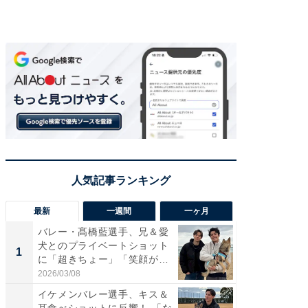
最新
一週間
一ヶ月
バレー・髙橋藍選手、兄＆愛
「さす
犬とのプライベートショット
は」高
1
1
に「超きちょー」「笑顔が見
災地を
れ...
「カ...
2026/03/08
2026/08/0
イケメンバレー選手、キス＆
「え、