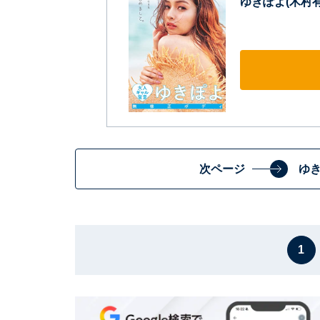
ゆきぽよ(木村有
次ページ
ゆ
1