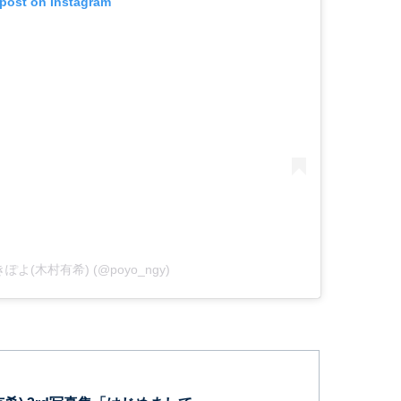
 post on Instagram
 ゆきぽよ(木村有希) (@poyo_ngy)