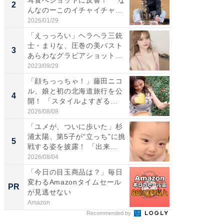
耳食べショットに反響！ 「な
芸人、2
2
2
んなのーこのイチャイチャ
エットに
感...
2026/01/29
2026/08/0
「えっっろい」ヘラヘラ三銃
「脚が
士・まりな、圧巻の美バスト
横川尚
3
3
あらわなグラビアショット公
ムキな姿
開...
刃...
2023/09/29
2026/08/0
「顔ちっっちゃ！」藤田ニコ
「脳がバ
ル、娘と初の北海道旅行を公
装姿が話
4
4
開！ 「スタイルよすぎる
のお父さ
よ〜...
2026/08/08
2026/08/0
「ユメが、ついに歩いた」杉
「急に
浦太陽、第5子が“立っち”に挑
る」広
5
5
戦する姿を披露！ 「出来...
ョット
た」の..
2026/08/04
2026/08/0
「今日の目玉商品は？」毎日
「え、
変わるAmazonタイムセール
の？」8
PR
PR
が見逃せない
場！Ama
Amazon
Amazon
Recommended by