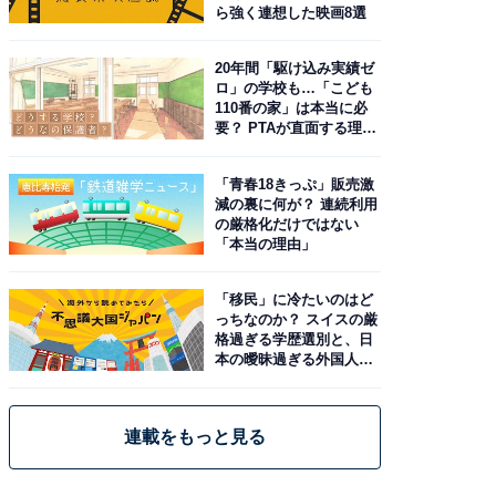
ら強く連想した映画8選
20年間「駆け込み実績ゼ
ロ」の学校も…「こども
110番の家」は本当に必
要？ PTAが直面する理想
と現実
「青春18きっぷ」販売激
減の裏に何が？ 連続利用
の厳格化だけではない
「本当の理由」
「移民」に冷たいのはど
っちなのか？ スイスの厳
格過ぎる学歴選別と、日
本の曖昧過ぎる外国人政
策
連載をもっと見る