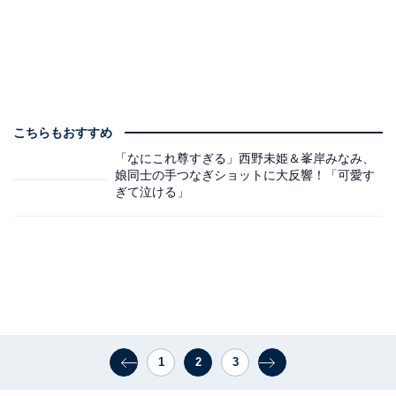
こちらもおすすめ
「なにこれ尊すぎる」西野未姫＆峯岸みなみ、
娘同士の手つなぎショットに大反響！「可愛す
ぎて泣ける」
1
2
3