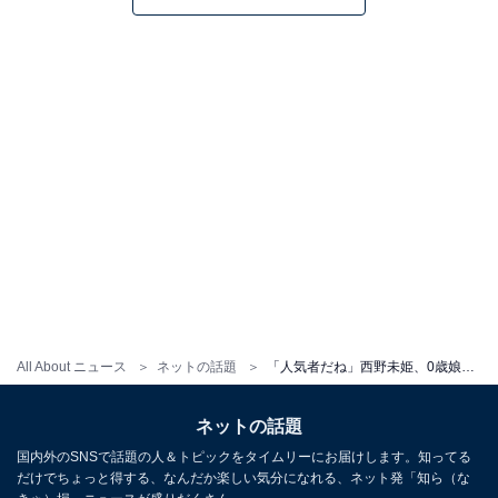
All About ニュース
ネットの話題
「人気者だね」西野未姫、0歳娘と実家に帰省！ 「笑うと周りの大人がみんな喜んでるのほんと愛おしい」
ネットの話題
国内外のSNSで話題の人＆トピックをタイムリーにお届けします。知ってる
だけでちょっと得する、なんだか楽しい気分になれる、ネット発「知ら（な