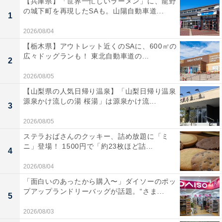
【兵庫県】「世界一忙しいラーメン」に、龍野
の城下町を再現したSAも。山陽自動車道...
1
2026/08/04
【栃木県】アウトレット近くのSAに、600㎡の
広々ドッグランも！ 東北自動車道の...
2
2026/08/05
【山梨県の人気日帰り温泉】「山梨日帰り温泉
源泉かけ流しの湯 桜湯」は源泉かけ流...
3
2026/08/05
ステラおばさんのクッキー、詰め放題に「ミ
ニ」登場！ 1500円で「約23枚ほど詰...
4
2026/08/04
「面白いのあったから購入〜」ダイソーのポッ
プアップランドリーバッグが話題。“さま...
5
2026/08/03