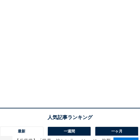
最新
一週間
一ヶ月