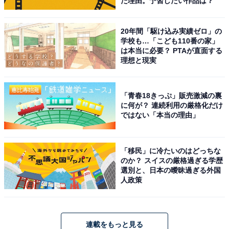
た理由。予習したい作品は？
20年間「駆け込み実績ゼロ」の
学校も…「こども110番の家」
は本当に必要？ PTAが直面する
理想と現実
「青春18きっぷ」販売激減の裏
に何が？ 連続利用の厳格化だけ
ではない「本当の理由」
「移民」に冷たいのはどっちな
のか？ スイスの厳格過ぎる学歴
選別と、日本の曖昧過ぎる外国
人政策
連載をもっと見る