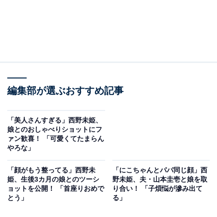
編集部が選ぶおすすめ記事
「美人さんすぎる」西野未姫、
娘とのおしゃべりショットにフ
ァン歓喜！ 「可愛くてたまらん
やろな」
「顔がもう整ってる」西野未
「にこちゃんとパパ同じ顔」西
姫、生後3カ月の娘とのツーシ
野未姫、夫・山本圭壱と娘を取
ョットを公開！ 「首座りおめで
り合い！ 「子煩悩が滲み出て
とう」
る」