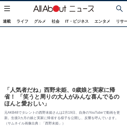
連載
ライフ
グルメ
社会
IT・ビジネス
エンタメ
リサ
「人気者だね」西野未姫、0歳娘と実家に帰
省！ 「笑うと周りの大人がみんな喜んでるの
ほんと愛おしい」
元AKB48でタレントの西野未姫さんは2月19日、自身のYouTubeで動画を更
新。生後3カ月の娘と実家に帰省する様子を公開し、反響を呼んでいます。
（サムネイル画像出典：「西野未姫」）