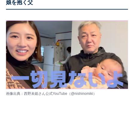
娘を抱く父
画像出典：西野未姫さん公式YouTube（
@nishinomiki
）