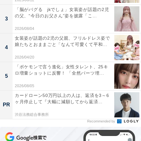
2025/06/12
「脳がバグる jkでしょ」女装姿が話題の2児
の父、“今日のお父さん”姿を披露「こ...
3
2026/08/04
女装姿が話題の2児の父親、フリルドレス姿で
娘たちとおままごと「なんて可愛くて平和...
4
2026/04/20
「ポケモンで言う進化」女性タレント、25キ
ロ増量ショットに反響！ 「全然パーツ埋...
5
2026/08/05
カードローン50万円以上の人は、返済を3～6
ヶ月停止して『大幅に減額してから返済...
PR
渋谷法務総合事務所
Recommended by