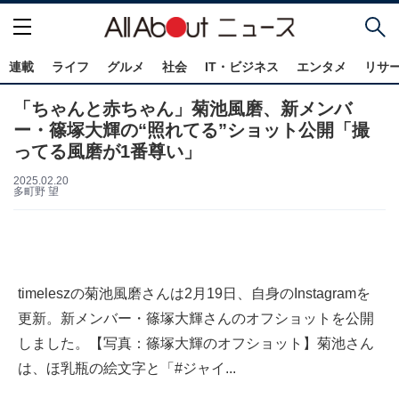
連載
ライフ
グルメ
社会
IT・ビジネス
エンタメ
リサ
「ちゃんと赤ちゃん」菊池風磨、新メンバ
ー・篠塚大輝の“照れてる”ショット公開「撮
ってる風磨が1番尊い」
2025.02.20
多町野 望
timeleszの菊池風磨さんは2月19日、自身のInstagramを
更新。新メンバー・篠塚大輝さんのオフショットを公開
しました。【写真：篠塚大輝のオフショット】菊池さん
は、ほ乳瓶の絵文字と「#ジャイ...