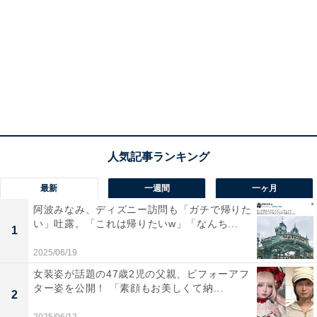
最新
一週間
一ヶ月
阿波みなみ、ディズニー訪問も「ガチで帰りた
い」吐露。「これは帰りたいw」「なんち...
1
2025/06/19
女装姿が話題の47歳2児の父親、ビフォーアフ
ター姿を公開！ 「素顔もお美しくて納...
2