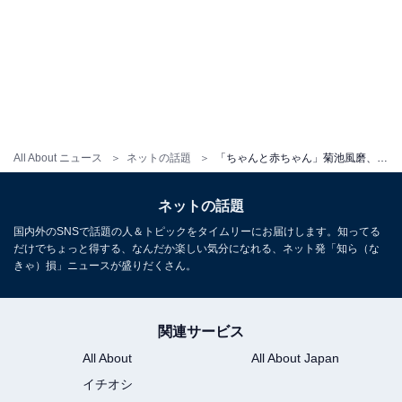
All About ニュース
ネットの話題
「ちゃんと赤ちゃん」菊池風磨、新メンバー・篠塚大輝の“照れてる”ショット公開「撮ってる風磨が1番尊い」
ネットの話題
国内外のSNSで話題の人＆トピックをタイムリーにお届けします。知ってる
だけでちょっと得する、なんだか楽しい気分になれる、ネット発「知ら（な
きゃ）損」ニュースが盛りだくさん。
関連サービス
All About
All About Japan
イチオシ