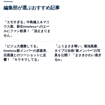
編集部が選ぶおすすめ記事
「エモすぎる」中島健人＆マリ
ウス葉、新生timeleszへのエー
ルにファン歓喜！ 「涙止まりま
せん」
「ビジュ大優勝してる」
「ふうまさき尊い」菊池風磨、
timelesz新メンバーの原嘉孝、
タイプロ合格“新メンバー”の写
目黒蓮とのツーショットに反
真を公開！ 「まさきかわい過ぎ
響！ 「キラキラしてる」
るw」