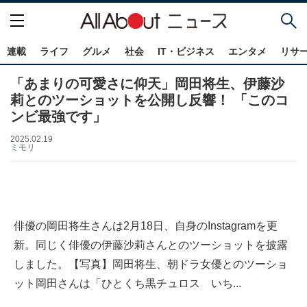
連載
ライフ
グルメ
社会
IT・ビジネス
エンタメ
リサ
「あまりの可愛さに仰天」岡田将生、伊藤沙
莉とのツーショットを公開し反響！ 「このコ
ンビ最強です」
2025.02.19
ミモリ
俳優の岡田将生さんは2月18日、自身のInstagramを更
新。同じく俳優の伊藤沙莉さんとのツーショットを披露
しました。【写真】岡田将生、朝ドラ女優とのツーショ
ット岡田さんは「ひとくち黒チュロス いち...