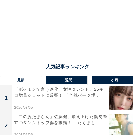
最新
一週間
一ヶ月
「ポケモンで言う進化」女性タレント、25キ
ロ増量ショットに反響！ 「全然パーツ埋...
1
2026/08/05
「二の腕たまらん」佐藤健、鍛え上げた筋肉際
立つタンクトップ姿を披露！ 「たくまし...
2