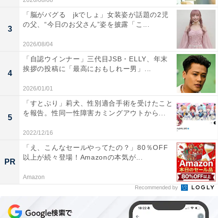
2026/08/08
「脳がバグる jkでしょ」女装姿が話題の2児
の父、“今日のお父さん”姿を披露「こ...
3
2026/08/04
「自認ウインナー」三代目JSB・ELLY、年末
挨拶の投稿に「最高におもしれー男」...
4
2026/01/01
「すとぷり」莉犬、性別適合手術を受けたこと
を報告。性同一性障害カミングアウトから...
5
2022/12/16
「え、こんなセールやってたの？」80％OFF
以上が続々登場！Amazonの本気が...
PR
Amazon
Recommended by