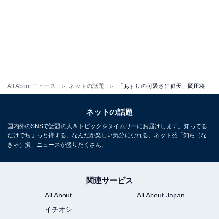
All About ニュース
ネットの話題
「あまりの可愛さに仰天」岡田将生、伊藤沙莉とのツーショットを公開し反響！ 「このコンビ最強です」
ネットの話題
国内外のSNSで話題の人＆トピックをタイムリーにお届けします。知ってる
だけでちょっと得する、なんだか楽しい気分になれる、ネット発「知ら（な
きゃ）損」ニュースが盛りだくさん。
関連サービス
All About
All About Japan
イチオシ