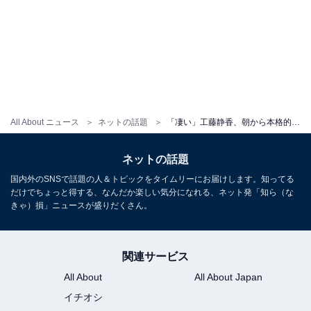
All About ニュース
ネットの話題
「凄い」工藤静香、朝から本格的な菓子作りを報告！ 「仕事前なのに本当マメ」「全部美味しそう」
ネットの話題
国内外のSNSで話題の人＆トピックをタイムリーにお届けします。知ってる
だけでちょっと得する、なんだか楽しい気分になれる、ネット発「知ら（な
きゃ）損」ニュースが盛りだくさん。
関連サービス
All About
All About Japan
イチオシ