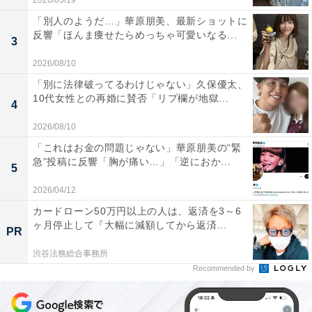
2026/05/19
「別人のようだ…」華原朋美、最新ショットに
反響「ほんま痩せたらめっちゃ可愛いなる...
3
2026/08/10
「別に法律破ってるわけじゃない」久保優太、
10代女性との再婚に賛否「リプ欄が地獄...
4
2026/08/10
「これはお金の問題じゃない」華原朋美の“緊
急”投稿に反響「胸が痛い…」「逆におか...
5
2026/04/12
カードローン50万円以上の人は、返済を3～6
ヶ月停止して『大幅に減額してから返済...
PR
渋谷法務総合事務所
Recommended by