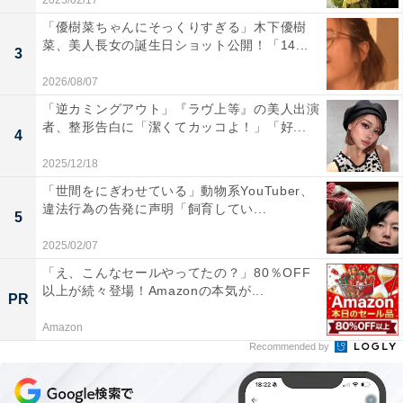
2025/02/17
「優樹菜ちゃんにそっくりすぎる」木下優樹
菜、美人長女の誕生日ショット公開！「14...
3
2026/08/07
「逆カミングアウト」『ラヴ上等』の美人出演
者、整形告白に「潔くてカッコよ！」「好...
4
2025/12/18
「世間をにぎわせている」動物系YouTuber、
違法行為の告発に声明「飼育してい...
5
2025/02/07
「え、こんなセールやってたの？」80％OFF
以上が続々登場！Amazonの本気が...
PR
Amazon
Recommended by