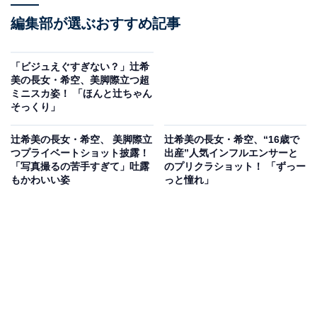
編集部が選ぶおすすめ記事
「ビジュえぐすぎない？」辻希
美の長女・希空、美脚際立つ超
ミニスカ姿！ 「ほんと辻ちゃん
そっくり」
辻希美の長女・希空、 美脚際立
辻希美の長女・希空、“16歳で
つプライベートショット披露！
出産”人気インフルエンサーと
「写真撮るの苦手すぎて」吐露
のプリクラショット！ 「ずっー
もかわいい姿
っと憧れ」