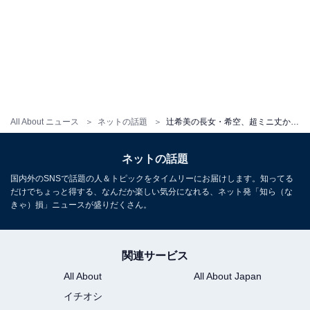
All About ニュース
ネットの話題
辻希美の長女・希空、超ミニ丈から美脚際立つプライベート？ ショット公開！ 両親も「いいね！」
ネットの話題
国内外のSNSで話題の人＆トピックをタイムリーにお届けします。知ってる
だけでちょっと得する、なんだか楽しい気分になれる、ネット発「知ら（な
きゃ）損」ニュースが盛りだくさん。
関連サービス
All About
All About Japan
イチオシ