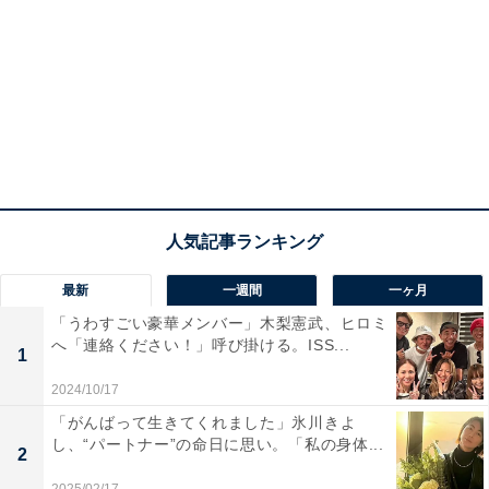
最新
一週間
一ヶ月
「うわすごい豪華メンバー」木梨憲武、ヒロミ
へ「連絡ください！」呼び掛ける。ISS...
1
2024/10/17
「がんばって生きてくれました」氷川きよ
し、“パートナー”の命日に思い。「私の身体...
2