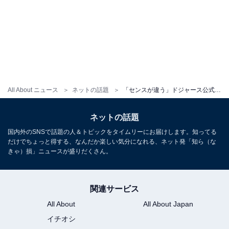
All About ニュース
ネットの話題
「センスが違う」ドジャース公式、佐々木朗希＆山本由伸らのピッチングを公開！ 「ミットの音がいい」
ネットの話題
国内外のSNSで話題の人＆トピックをタイムリーにお届けします。知ってる
だけでちょっと得する、なんだか楽しい気分になれる、ネット発「知ら（な
きゃ）損」ニュースが盛りだくさん。
関連サービス
All About
All About Japan
イチオシ