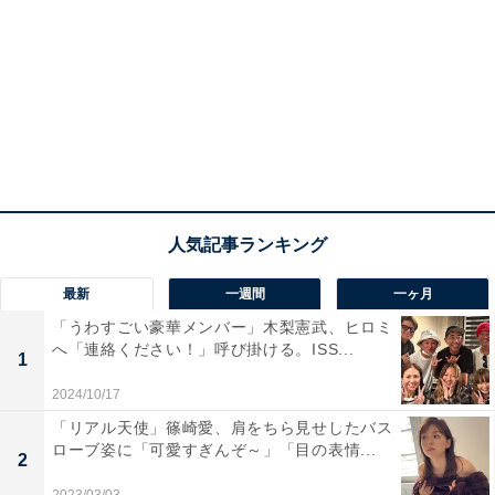
最新
一週間
一ヶ月
「うわすごい豪華メンバー」木梨憲武、ヒロミ
へ「連絡ください！」呼び掛ける。ISS...
1
2024/10/17
「リアル天使」篠崎愛、肩をちら見せしたバス
ローブ姿に「可愛すぎんぞ～」「目の表情...
2