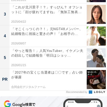
2023/03/03
「これが北川景子！？」すっぴん？ オフショ
ットに「顔が疲れてますね」「無加工無表...
3
2025/04/22
「そこくっつくの？！」元NGT48メンバー、
結婚報告に祝福と驚きの声！「お相手の...
4
2026/08/07
「やっと報告！」人気YouTuber、イケメン夫
の顔出しで結婚報告「明日はショッ...
5
2026/01/15
「2027年の宝くじ当選者は〇〇です」占い師
が暴露
PR
合同会社デジタルファーム
Recommended by