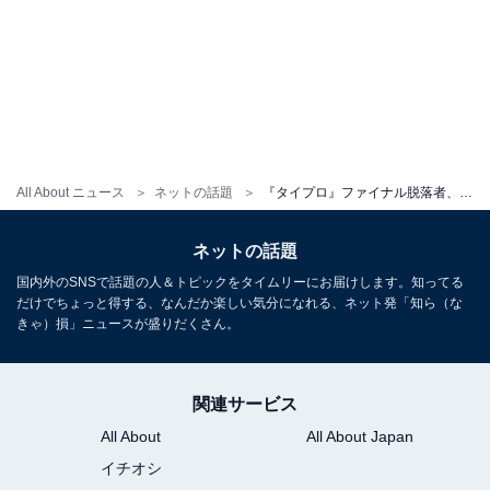
All About ニュース
ネットの話題
『タイプロ』ファイナル脱落者、直筆手紙で感謝つづる。「誰よりも新生timeleszを応援しています！」
ネットの話題
国内外のSNSで話題の人＆トピックをタイムリーにお届けします。知ってる
だけでちょっと得する、なんだか楽しい気分になれる、ネット発「知ら（な
きゃ）損」ニュースが盛りだくさん。
関連サービス
All About
All About Japan
イチオシ