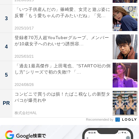
2026/03/25
「いつ子供産んだの」篠崎愛、女児と遊ぶ姿に
反響「もう愛ちゃんの子みたいだね」「完...
3
2025/10/17
登録者70万人超YouTuberグループ、メンバー
が10歳女子へのわいせつ誘拐容...
4
2025/03/21
「過去1最高傑作」上田竜也、“STARTO社の倒
し方”シリーズで初の失敗!? 「...
5
2024/08/26
コンビニで買うのは損！たばこ税なしの新型タ
バコが爆売れ中
PR
株式会社HAL
Recommended by