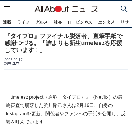
連載
ライフ
グルメ
社会
IT・ビジネス
エンタメ
リサ
『タイプロ』ファイナル脱落者、直筆手紙で
感謝つづる。「誰よりも新生timeleszを応援
しています！」
2025.02.17
堀井 ユウ
『timelesz project（通称・タイプロ）』（Netflix）の最
終審査で脱落した浜川路己さんは2月16日、自身の
Instagramを更新。関係者やファンへの手紙を公開し、反
響を呼んでいます...