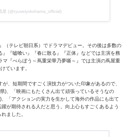
星 (@ryuseiyokohama_official)
ゼ』（テレビ朝日系）でドラマデビュー。その後は多数の
る』『嘘喰い』『春に散る』『正体』などでは主演を務
河ドラマ『べらぼう～蔦重栄華乃夢噺～』では主演の蔦屋重
続けています。
すが、短期間ですごく演技力がついた印象があるので、
玉県)、「映画にもたくさん出て頑張っているそうなの
県)、「アクションの実力を生かして海外の作品にも出て
と活躍が期待される人だと思う。向上心もすごくあるよう
られました。