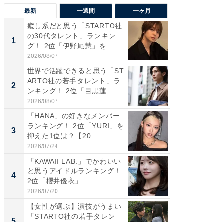
最新
一週間
一ヶ月
癒し系だと思う「STARTO社
癒し系だ
の30代タレント」ランキン
の若手
1
1
グ！ 2位「伊野尾慧」を...
グ！ 2
2026/08/07
2026/08/0
世界で活躍できると思う「ST
「パフ
ARTO社の若手タレント」ラ
思うST
2
2
ンキング！ 2位「目黒蓮...
ンキング
2026/08/07
2026/08/0
「HANA」の好きなメンバー
ギャップ
ランキング！ 2位「YURI」を
RTO社
3
3
抑えた1位は？【20...
キング！
2026/07/24
2026/08/0
「KAWAII LAB.」でかわいい
癒し系だ
と思うアイドルランキング！
の30代
4
4
2位「櫻井優衣」...
グ！ 2
2026/07/20
2026/08/0
【女性が選ぶ】演技がうまい
「ファン
「STARTO社の若手タレン
ARTO
5
5