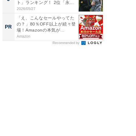
ト」ランキング！ 2位「永...
グ！ 2
2026/05/27
2026/08/0
「え、こんなセールやってた
「え、
の？」80％OFF以上が続々登
の？」8
PR
PR
場！Amazonの本気が...
場！Ama
Amazon
Amazon
Recommended by