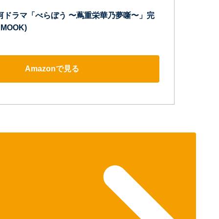
年大河ドラマ「べらぼう 〜蔦重栄華乃夢噺〜」完
 MOOK)
Amazonで見る