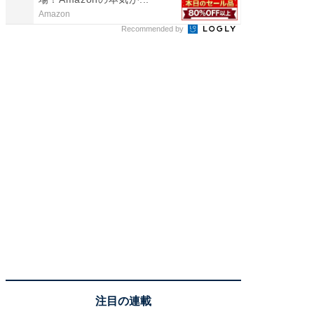
Amazon
FINCHI o
Recommended by
注目の連載