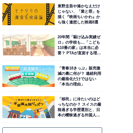
東野圭吾や湊かなえだけ
じゃない、「業と罪」を
描く『映画ちいかわ』か
ら強く連想した映画8選
20年間「駆け込み実績ゼ
ロ」の学校も…「こども
110番の家」は本当に必
要？ PTAが直面する理想
と現実
「青春18きっぷ」販売激
減の裏に何が？ 連続利用
の厳格化だけではない
「本当の理由」
「移民」に冷たいのはど
っちなのか？ スイスの厳
格過ぎる学歴選別と、日
本の曖昧過ぎる外国人政
策