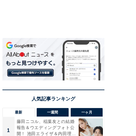
最新
一週間
一ヶ月
藤田ニコル、稲葉友との結婚
「さす
報告＆ウエディングフォト公
は」高
1
1
開！ 池田エライザ＆内田理
災地を