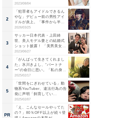
央...
「カ...
2023/08/04
2026/08/0
「犯罪者もアイドルできるん
「女の
やな」デビュー前の男性アイ
介、バ
2
2
ドルが炎上。「事件から半年
らのプレ
も...
愛...
2026/03/25
2026/08/0
サッカー日本代表・上田綺
「脚が
世、美人モデル妻との結婚式
横川尚
3
3
ショット披露！ 「美男美女」
ムキな姿
「...
刃...
2023/06/27
2026/08/0
「がんばって生きてくれまし
「え、
た」氷川きよし、“パートナ
芸人、2
4
4
ー”の命日に思い。「私の身
エットに
体...
2025/02/17
2026/08/0
「世間をにぎわせている」動
「脳がバ
物系YouTuber、違法行為の告
装姿が話
5
5
発に声明「飼育してい...
のお父さ
2025/02/07
2026/08/0
「え、こんなセールやってた
GOETH
の？」80％OFF以上が続々登
を組み
PR
PR
場！Amazonの本気が...