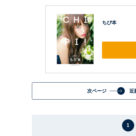
ちぴ本
次ページ
近
1