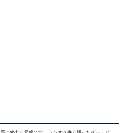
無事に終わり気絶です。ワンオペ乗り切ったぞー」と、