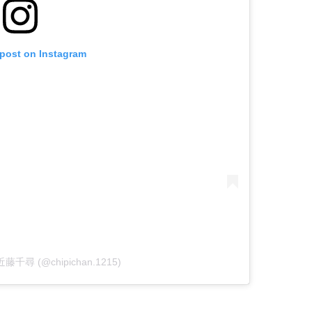
 post on Instagram
y 近藤千尋 (@chipichan.1215)