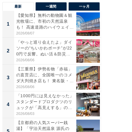
最新
一週間
一ヶ月
【愛知県】無料の動物園＆観
【兵庫
光牧場に、市初の天然温泉
ーメン
1
1
も！ 高速道路のハイウェイオ
再現した
ア...
道...
2026/08/07
2026/08/0
「やっと巡り会えたよ」ダイ
【三重
ソーの“ちいかわポーチ”が22
の直営
2
2
0円で反響。ぬい活＆防災...
ダ大判焼
伊...
2026/08/06
2026/08/0
【三重県】伊勢名物「赤福」
【千葉県
の直営店に、全国唯一のコメ
級マー
3
3
ダ大判焼き店も！ 東名阪・
ノベし
伊...
ー...
2026/08/06
2026/08/0
「1000円には見えなかった」
立山連
スタンダードプロダクツのリ
風呂に、
4
4
ュックが「高見えする」の...
層水風
帰...
2026/08/03
2026/08/0
【京都府の人気スーパー銭
「これ
湯】「宇治天然温泉 源氏の
ダイソ
5
5