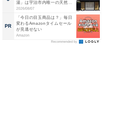
湯」は宇治市内唯一の天然温
リーバ
泉と...
わ...
2026/08/07
2026/08/0
「今日の目玉商品は？」毎日
シェア別荘
変わるAmazonタイムセール
wners
PR
PR
が見逃せない
Amazon
COCO VIL
Recommended by