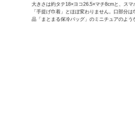
大きさは約タテ18×ヨコ26.5×マチ8cmと
「手提げ巾着」とほぼ変わりません。口部分は
品「まとまる保冷バッグ」のミニチュアのよう