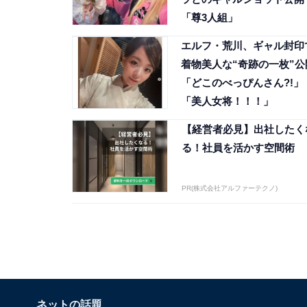
「尊3人組」
エルフ・荒川、ギャル封印
着物美人な“奇跡の一枚”公
「どこのべっぴんさん?!」
「美人女将！！！」
【経営者必見】出社したく
る！社員を活かす空間術
PR(株式会社アルファーテクノ)
ネットの話題