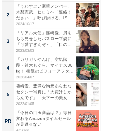
「うわすごい豪華メンバー」
「女の
木梨憲武、ヒロミへ「連絡く
介、バ
2
2
ださい！」呼び掛ける。IS
らのプレ
S...
愛...
2024/10/17
2026/08/0
「リアル天使」篠崎愛、肩を
「脚が
ちら見せしたバスローブ姿に
横川尚
3
3
「可愛すぎんぞ～」「目の表
ムキな姿
情...
刃...
2023/03/03
2026/08/0
「ガリガリやんけ」空気階
「え、
段・鈴木もぐら、マイナス38
芸人、2
4
4
kg！ 衝撃のビフォーアフタ...
エットに
2026/04/07
2026/08/0
篠崎愛、豊満な胸元あらわな
「脳がバ
セクシー写真に「大変けしか
装姿が話
5
5
らんです」「天下一の美女で
のお父さ
す...
2022/01/05
2026/08/0
「今日の目玉商品は？」毎日
【危険
変わるAmazonタイムセール
ィスの
PR
PR
が見逃せない
Amazon
株式会社