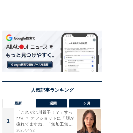
最新
一週間
一ヶ月
「これが北川景子！？」すっ
「さす
ぴん？ オフショットに「顔が
は」高
1
1
疲れてますね」「無加工無
災地を
表...
「カ...
2025/04/22
2026/08/0