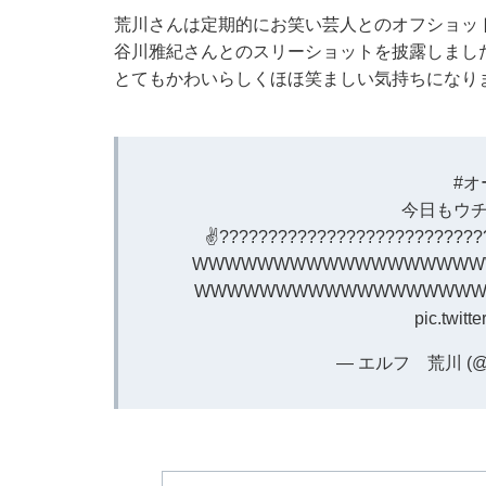
荒川さんは定期的にお笑い芸人とのオフショッ
谷川雅紀さんとのスリーショットを披露しまし
とてもかわいらしくほほ笑ましい気持ちになり
#
今日もウチ
✌️???????????????????????????
WWWWWWWWWWWWWWWWWW
WWWWWWWWWWWWWWWWW
pic.twit
— エルフ 荒川 (@h