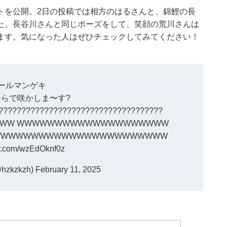
トを公開。2日の投稿では相方のはるさんと、錦鯉の長
た。長谷川さんと同じポーズをして、笑顔の荒川さんは
ます。気になった人はぜひチェックしてみてください！
オールマンゲキ
らで咲かしま〜す?
????????????????????????????????????
WW WWWWWWWWWWWWWWWWWWWW
WWWWWWWWWWWWWWWWWWWWWWW
ter.com/wzEdOknf0z
zkzkzh)
February 11, 2025