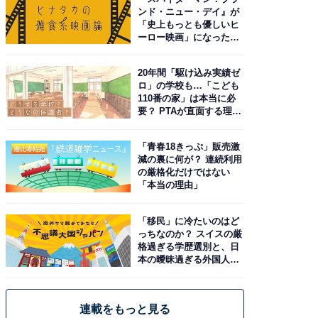
ンド・ニュー・デイ』が
「史上もっとも優しいヒ
ーロー映画」になった理
由。予習したい作品は？
20年間「駆け込み実績ゼ
ロ」の学校も…「こども
110番の家」は本当に必
要？ PTAが直面する理想
と現実
「青春18きっぷ」販売激
減の裏に何が？ 連続利用
の厳格化だけではない
「本当の理由」
「移民」に冷たいのはど
っちなのか？ スイスの厳
格過ぎる学歴選別と、日
本の曖昧過ぎる外国人政
策
連載をもっと見る