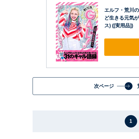
エルフ・荒川の
ど生きる元気が
ス) ([実用品])
次ページ
1